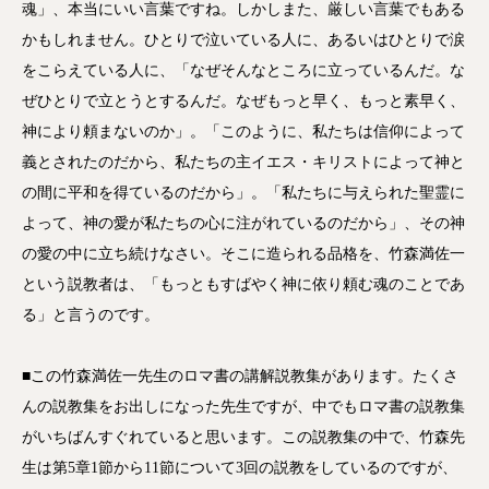
魂」、本当にいい言葉ですね。しかしまた、厳しい言葉でもある
かもしれません。ひとりで泣いている人に、あるいはひとりで涙
をこらえている人に、「なぜそんなところに立っているんだ。な
ぜひとりで立とうとするんだ。なぜもっと早く、もっと素早く、
神により頼まないのか」。「このように、私たちは信仰によって
義とされたのだから、私たちの主イエス・キリストによって神と
の間に平和を得ているのだから」。「私たちに与えられた聖霊に
よって、神の愛が私たちの心に注がれているのだから」、その神
の愛の中に立ち続けなさい。そこに造られる品格を、竹森満佐一
という説教者は、「もっともすばやく神に依り頼む魂のことであ
る」と言うのです。
■この竹森満佐一先生のロマ書の講解説教集があります。たくさ
んの説教集をお出しになった先生ですが、中でもロマ書の説教集
がいちばんすぐれていると思います。この説教集の中で、竹森先
生は第5章1節から11節について3回の説教をしているのですが、