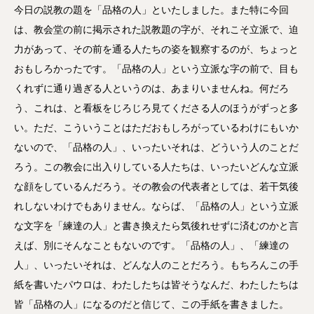
今日の説教の題を「品格の人」といたしました。また特に今回
は、教会堂の前に掲示された説教題の字が、それこそ立派で、迫
力があって、その前を通る人たちの姿を観察するのが、ちょっと
おもしろかったです。「品格の人」という立派な字の前で、目も
くれずに通り過ぎる人というのは、あまりいませんね。何だろ
う、これは、と看板をじろじろ見てくださる人のほうがずっと多
い。ただ、こういうことはただおもしろがっているわけにもいか
ないので、「品格の人」、いったいそれは、どういう人のことだ
ろう。この教会に出入りしている人たちは、いったいどんな立派
な顔をしているんだろう。その教会の代表者としては、若干気後
れしないわけでもありません。ならば、「品格の人」という立派
な文字を「練達の人」と書き換えたら気後れせずに済むのかと言
えば、別にそんなこともないのです。「品格の人」、「練達の
人」、いったいそれは、どんな人のことだろう。もちろんこの手
紙を書いたパウロは、わたしたちは皆そうなんだ、わたしたちは
皆「品格の人」になるのだと信じて、この手紙を書きました。