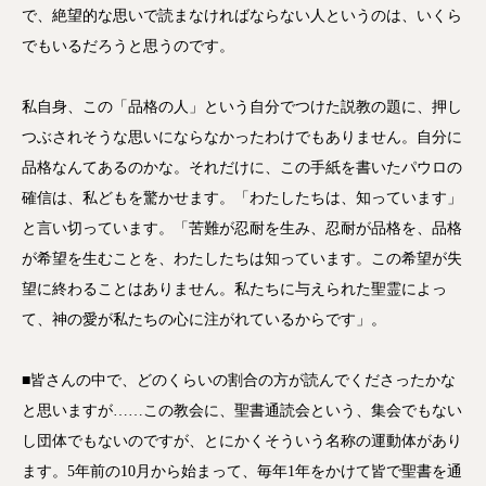
で、絶望的な思いで読まなければならない人というのは、いくら
でもいるだろうと思うのです。
私自身、この「品格の人」という自分でつけた説教の題に、押し
つぶされそうな思いにならなかったわけでもありません。自分に
品格なんてあるのかな。それだけに、この手紙を書いたパウロの
確信は、私どもを驚かせます。「わたしたちは、知っています」
と言い切っています。「苦難が忍耐を生み、忍耐が品格を、品格
が希望を生むことを、わたしたちは知っています。この希望が失
望に終わることはありません。私たちに与えられた聖霊によっ
て、神の愛が私たちの心に注がれているからです」。
■皆さんの中で、どのくらいの割合の方が読んでくださったかな
と思いますが……この教会に、聖書通読会という、集会でもない
し団体でもないのですが、とにかくそういう名称の運動体があり
ます。5年前の10月から始まって、毎年1年をかけて皆で聖書を通