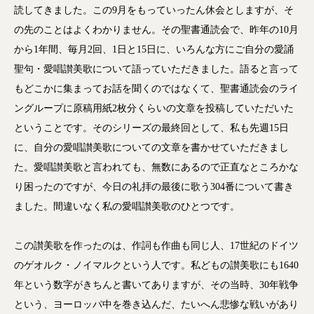
読してきました。この9月をもっていったん休会としますが、そ
の先のことはよくわかりません。その聖書通読会で、昨年の10月
から1年間、毎月2回、1日と15日に、いろんな方にご自分の愛誦
聖句・愛唱讃美歌について語っていただきました。語ると言って
もどこかに集まってお話を聞くのではなくて、聖書通読会のライ
ングループに原稿用紙2枚分くらいの文章を投稿していただいた
ということです。そのシリーズの最終回として、私も先週15日
に、自分の愛唱讃美歌についての文章を書かせていただきまし
た。愛唱讃美歌と言われても、無数にあるので正直なところかな
り困ったのですが、今日の礼拝の最後に歌う304番について書き
ました。間違いなく私の愛唱讃美歌のひとつです。
この讃美歌を作ったのは、作詞も作曲も同じ人、17世紀のドイツ
のゲオルク・ノイマルクという人です。私どもの讃美歌にも1640
年という数字がきちんと書いてありますが、その当時、30年戦争
という、ヨーロッパ中を巻き込んだ、たいへん悲惨な戦いがあり