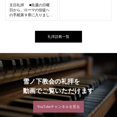
主日礼拝 ■先週の日曜
日から、ローマの信徒へ
の手紙第９章に入りまし...
礼拝説教一覧
雪ノ下教会の礼拝を
動画でご覧いただけます
YouTubeチャンネルを見る