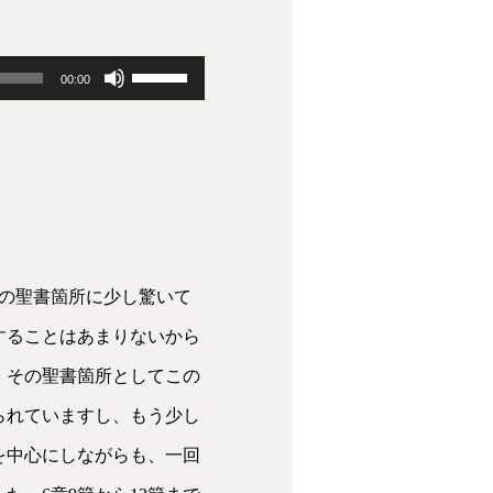
ボ
00:00
リ
ュ
ー
ム
調
この聖書箇所に少し驚いて
節
することはあまりないから
に
、その聖書箇所としてこの
は
られていますし、もう少し
上
を中心にしながらも、一回
下