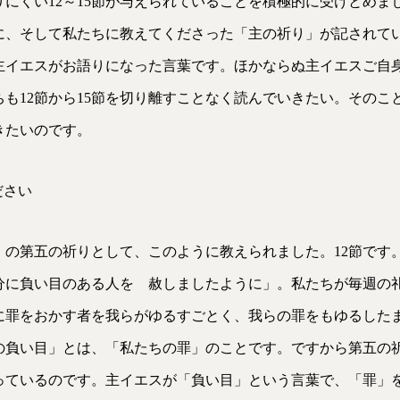
にくい12～15節が与えられていることを積極的に受けとめまし
、そして私たちに教えてくださった「主の祈り」が記されていま
イエスがお語りになった言葉です。ほかならぬ主イエスご自身が
も12節から15節を切り離すことなく読んでいきたい。そのこ
きたいのです。
ださい
」の第五の祈りとして、このように教えられました。12節です
分に負い目のある人を 赦しましたように」。私たちが毎週の
に罪をおかす者を我らがゆるすごとく、我らの罪をもゆるした
の負い目」とは、「私たちの罪」のことです。ですから第五の
っているのです。主イエスが「負い目」という言葉で、「罪」