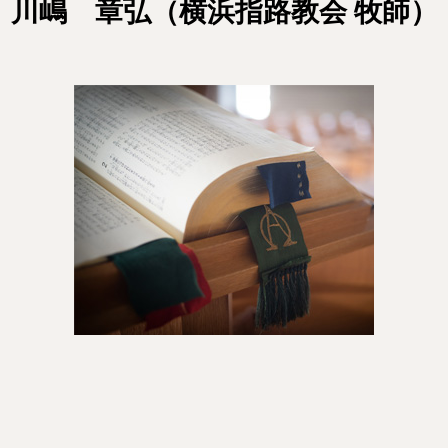
川嶋 章弘（横浜指路教会 牧師）