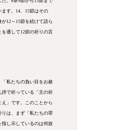
た。6章9節から13節まで
矢
す。14、15節はその
印
12～15節を続けて語ら
キ
とを通して12節の祈りの言
ー
を
使
っ
て
。「私たちの負い目をお赦
く
礼拝で祈っている「主の祈
だ
まえ」です。このことから
さ
祈りは、まず「私たちの罪
い。
を指し示しているのは何故