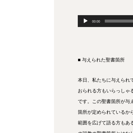
音
00:00
声
プ
レ
■ 与えられた聖書箇所
ー
ヤ
本日、私たちに与えられて
ー
おられる方もいらっしゃる
です。この聖書箇所が与
箇所が定められているから
範囲を広げて語る方もあ