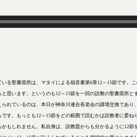
いる聖書箇所は、マタイによる福音書第6章12～15節です。
と思います。というのも12～15節を一回の説教の聖書箇所と
えられているのは、本日が神奈川連合長老会の講壇交換であり
です。もっとも12～15節をどの範囲で読むかは説教者に委ね
るかもしれません。私自身は、説教題からも分かるように12節