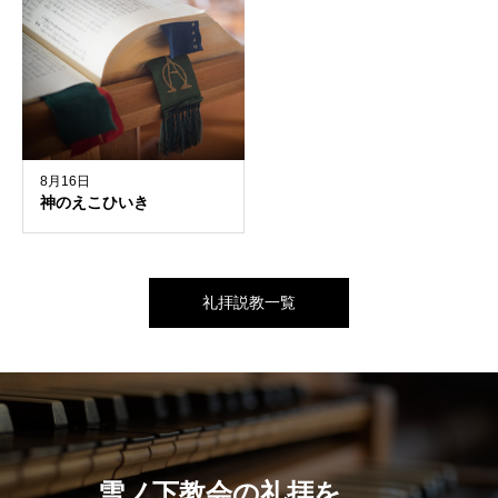
8月16日
神のえこひいき
礼拝説教一覧
雪ノ下教会の礼拝を