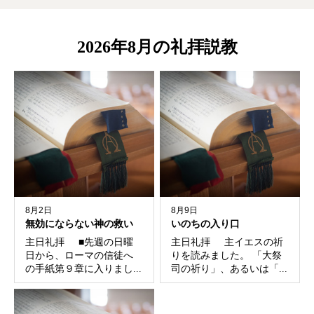
ヤ
ー
2026年8月の礼拝説教
8月2日
8月9日
無効にならない神の救い
いのちの入り口
主日礼拝 ■先週の日曜
主日礼拝 主イエスの祈
日から、ローマの信徒へ
りを読みました。 「大祭
の手紙第９章に入りまし...
司の祈り」、あるいは「...