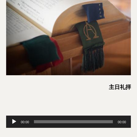
主日礼拝
音
00:00
00:00
声
プ