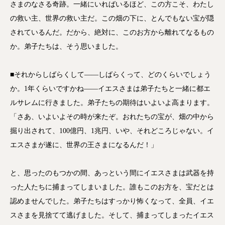
さまのなさる奇跡。一緒にいればいるほど、この方こそ、わたし
の救い主、世界の救い主だ。この畑の下に、とんでもない宝が隠
されているんだ。だから、絶対に、このお方から離れてなるもの
か。弟子たちは、そう思いました。
■それからしばらくして――しばらくって、どのくらいでしょう
か。1年くらいですかね――イエスさまは弟子たちと一緒に都エ
ルサレムに行きました。弟子たちの期待はいよいよ高まります。
「さあ、いよいよその時が来たぞ。おれたちの宝が、畑の中から
掘り出されて、100億円、1兆円、いや、それどころじゃない。イ
エスさまが遂に、世界の王さまになるんだ！」
と、思ったのもつかの間、あっという間にイエスさまは武器を持
った人たちに捕まってしまいました。誰もこのお方を、宝だとは
認めませんでした。弟子たちはすっかり怖くなって、全員、イエ
スさまを見捨てて逃げました。そして、捕まってしまったイエス