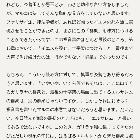
れども、今善玉とか悪玉とか、わざと幼稚な言い方をしました
が、マルコは決してそんな単純な見方をしていないと思います。
ファリサイ派、律法学者が、あれほど願ったイエスの死を遂に実
現させることができたのは、まさにこの「群衆」を味方につける
ことができたからです。この福音書のほとんど最後のところ、第
15章において、「イエスを殺せ、十字架につけろ」と、最後まで
大声で叫び続けたのは、ほかでもない「群衆」であったのです。
もちろん、こういう読み方に対して、慎重な姿勢もあり得るだろ
うと思います。「いやいや、いくら何でもそれは。ここに出てく
るガリラヤの群衆と、最後の十字架の場面に出てくるエルサレム
の群衆は、別の群衆じゃないですか」。しかしそれはおそらく、
福音書を書いたマルコの本意ではないだろうと思います。だいた
い、今日読んだ8節の最初のところにも、「エルサレム」と書い
てあるではないですか。このとき、ガリラヤ湖に集まってきたお
びただしい群衆の中には、はるばるエルサレムから来た群衆も混