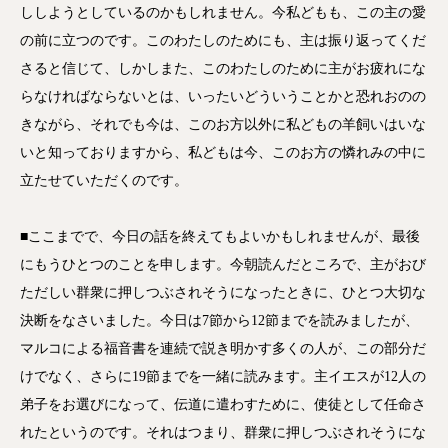
ししようとしているのかもしれません。今私どもも、この主の愛
の前に立つのです。このわたしのためにも、主は振り返ってくだ
さると信じて、しかしまた、このわたしのために主がお疲れにな
らなければならないとは、いったいどういうことかと恐れおのの
きながら、それでも今は、このお方以外に私どもの羊飼いはいな
いと知っておりますから、私どもは今、このお方の憐れみの中に
立たせていただくのです。
■ここまでで、今日の話を終えてもよいかもしれませんが、最後
にもうひとつのことを申します。今朝読んだところで、主がおび
ただしい群衆に押しつぶされそうになったときに、ひとつ大切な
決断をなさいました。今日は7節から12節までを読みましたが、
マルコによる福音書を連続で説き明かす多くの人が、この部分だ
けでなく、さらに19節までを一緒に読みます。主イエスが12人の
弟子をお選びになって、伝道に遣わすために、使徒として任命さ
れたというのです。それはつまり、群衆に押しつぶされそうにな