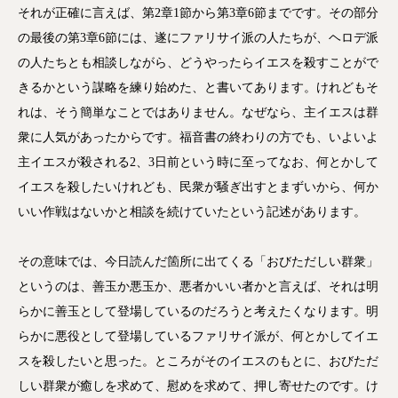
それが正確に言えば、第2章1節から第3章6節までです。その部分
の最後の第3章6節には、遂にファリサイ派の人たちが、ヘロデ派
の人たちとも相談しながら、どうやったらイエスを殺すことがで
きるかという謀略を練り始めた、と書いてあります。けれどもそ
れは、そう簡単なことではありません。なぜなら、主イエスは群
衆に人気があったからです。福音書の終わりの方でも、いよいよ
主イエスが殺される2、3日前という時に至ってなお、何とかして
イエスを殺したいけれども、民衆が騒ぎ出すとまずいから、何か
いい作戦はないかと相談を続けていたという記述があります。
その意味では、今日読んだ箇所に出てくる「おびただしい群衆」
というのは、善玉か悪玉か、悪者かいい者かと言えば、それは明
らかに善玉として登場しているのだろうと考えたくなります。明
らかに悪役として登場しているファリサイ派が、何とかしてイエ
スを殺したいと思った。ところがそのイエスのもとに、おびただ
しい群衆が癒しを求めて、慰めを求めて、押し寄せたのです。け