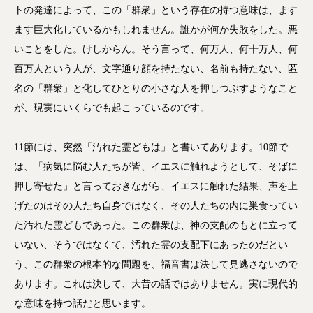
トの発達によって、この「群衆」という存在の持つ意味は、ます
ます巨大化しているかもしれません。誰かが何か失敗をした。悪
いことをした。けしからん。そう言って、何万人、何十万人、何
百万人という人が、文字通り顔を持たない、名前も持たない、匿
名の「群衆」と化してひとりの小さな人を押しつぶすようなこと
が、現実にいくらでも起こっているのです。
11節には、突然「汚れた霊どもは」と書いてあります。10節で
は、「病気に悩む人たちが皆、イエスに触れようとして、そばに
押し寄せた」と言っておきながら、イエスに触れた結果、声を上
げたのはその人たち自身ではなく、その人たちの内に巣食ってい
た汚れた霊どもであった。この群衆は、神の支配のもとに立って
いない、そうではなくて、汚れた霊の支配下にあったのだとい
う、この群衆の根本的な問題を、福音書は決して見逃さないので
あります。これは決して、大昔の話ではありません。実に現代的
な意味を持つ話だと思います。