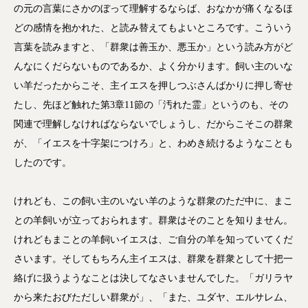
の元の言葉にさかのぼって理解するならば、おなかが痛くなるほ
どの感情を抱かれた、と読み替えてもよいところです。こういう
言葉を読みますと、「群衆は善玉か、悪玉か」という読み方がど
んなにくだらないものであるか、よく分かります。飼い主のいな
い羊だったからこそ、主イエスを押しつぶさんばかりに押し寄せ
たし、先ほど触れた第3章11節の「汚れた霊」というのも、その
関連で理解しなければならないでしょうし、だからこそこの群衆
が、「イエスを十字架につけろ」と、わめき続けるようなことも
したのです。
けれども、この飼い主のいない羊のような群衆のただ中に、まこ
との羊飼いが立っておられます。群衆はそのことを知りません。
けれどもまことの羊飼いイエスは、ご自分の羊を知っていてくだ
さいます。そしてもちろん主イエスは、群衆を群衆として十把一
絡げに扱うようなことは決してなさいませんでした。「ガリラヤ
から来たおびただしい群衆が」、「また、ユダヤ、エルサレム、