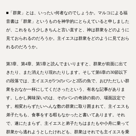
■「群衆」とは、いったい何者なのでしょうか。マルコによる福
音書は「群衆」というものを神学的にとらえていると申しました
が、これをもう少しきちんと言い直すと、神は群衆をどのように
見ておられるのだろうか。主イエスは群衆をどのように見ておら
れるのだろうか。
第3章、第4章、第5章と読んでまいりますと、群衆が前面に出て
きたり、また消えたり現れたりします。そして第6章の30節以下
の段落では、主イエスが5つのパンと2匹の魚で、おびただしい群
衆をおなか一杯にしてくださったという、有名な記事がありま
す。しかし興味深いのは、そのパンの奇跡の前の、場面設定で
す。相変わらずたいへんな数の群衆に取り囲まれて、主イエスも
弟子たちも、食事をする暇もなかったと書いてあります。それ
で、遂にたまらず、主イエスと弟子たちはまたもや小舟に乗って
群衆から逃れようとしたけれども、群衆はそれでも主イエスを乗