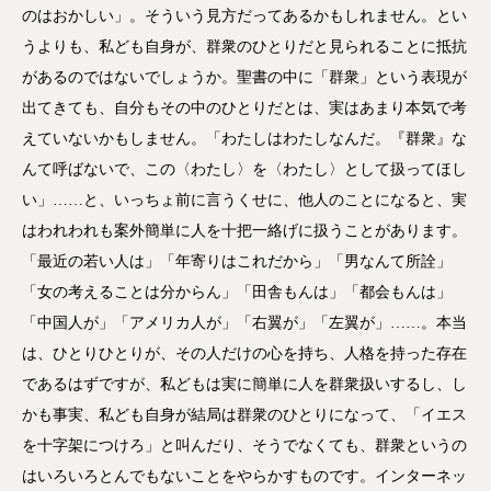
のはおかしい」。そういう見方だってあるかもしれません。とい
うよりも、私ども自身が、群衆のひとりだと見られることに抵抗
があるのではないでしょうか。聖書の中に「群衆」という表現が
出てきても、自分もその中のひとりだとは、実はあまり本気で考
えていないかもしません。「わたしはわたしなんだ。『群衆』な
んて呼ばないで、この〈わたし〉を〈わたし〉として扱ってほし
い」……と、いっちょ前に言うくせに、他人のことになると、実
はわれわれも案外簡単に人を十把一絡げに扱うことがあります。
「最近の若い人は」「年寄りはこれだから」「男なんて所詮」
「女の考えることは分からん」「田舎もんは」「都会もんは」
「中国人が」「アメリカ人が」「右翼が」「左翼が」……。本当
は、ひとりひとりが、その人だけの心を持ち、人格を持った存在
であるはずですが、私どもは実に簡単に人を群衆扱いするし、し
かも事実、私ども自身が結局は群衆のひとりになって、「イエス
を十字架につけろ」と叫んだり、そうでなくても、群衆というの
はいろいろとんでもないことをやらかすものです。インターネッ