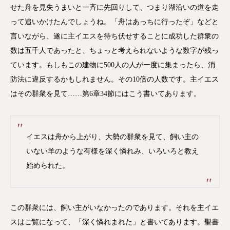
せた舟を見失うまいと一斉に先回りして、つまり湖沿いの道を走
って追いかけたんでしょうね。「舟はあっちに行ったぞ」などと
言いながら、遂に主イエスを待ち伏せすることに成功した群衆の
数は五千人であったと、ちょっと考えられないような数字が残っ
ています。もしもこの建物に500人の人が一度に集まったら、消
防法に違反するかもしれません。その10倍の人数です。主イエス
はその群衆を見て……第6章34節にはこう書いてあります。
イエスは舟から上がり、大勢の群衆を見て、飼い主の
いない羊のような有様を深く憐れみ、いろいろと教え
始められた。
この群衆には、飼い主がいなかったのであります。それを主イエ
スはご覧になって、「深く憐れまれた」と書いてあります。聖書