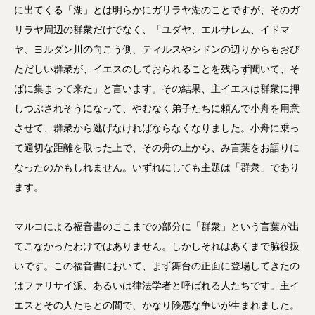
に出てくる「湖」とは明らかにガリラヤ湖のことですが、そのガ
リラヤ周辺の群衆だけでなく、「ユダヤ、エルサレム、イドマ
ヤ、ヨルダン川の向こう側、ティルスやシドンの辺りからもおび
ただしい群衆が、イエスのしておられることを残らず聞いて、そ
ばに集まって来た」と言います。その結果、主イエスは群衆に押
しつぶされそうになって、やむなく弟子たちに頼んで小舟を用意
させて、群衆から逃げなければならなくなりました。小舟に乗っ
て適切な距離を取った上で、その舟の上から、み言葉をお語りに
なったのかもしれません。いずれにしても主題は「群衆」であり
ます。
マルコによる福音書のここまでの部分に「群衆」という言葉が出
てこなかったわけではありません。しかしそれはあくまで脇役扱
いです。この福音書において、まず舞台の正面に登場してきたの
はファリサイ派、あるいは律法学者と呼ばれる人たちです。主イ
エスとその人たちとの間で、かなり険悪な争いが生まれました。