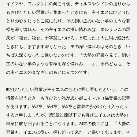
イドマヤ、ヨルダン川の向こう側、ティルスやシドンの辺りから
もおびただしい群衆が」集まったときにも、主イエスはひとりひ
とりの心をじっとご覧になり、その飼い主のいない羊のような有
様を深く憐れみ、その主イエスの深い憐れみは、エルサレムの群
衆が「殺せ、殺せ、十字架につけろ」と狂ったように叫び続けた
ときにも、ますます深くなった。主の深い憐れみはそのとき、い
ちばん深くなったに違いないのです。「大勢の群衆を見て、飼い
主のいない羊のような有様を深く憐れみ……」。今私どもも、そ
の主イエスのまなざしのもとに立つのです。
■おびただしい群衆が主イエスのもとに押し寄せたという、この
情景を思うとき、もうひとつ私が思い起こすマルコ福音書の記事
があります。第3章、第4章、第5章と群衆の姿が出たり入ったり
すると申しましたが、第5章21節以下でも再び主イエスは大勢の
群衆に取り囲まれることになります。24節の後半には、「大勢の
群衆も、イエスに従い、押し迫って来た」と書いてあります。そ