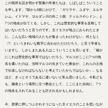
この箇所を説き明かす聖書の学者たちは、しばしばこういうこと
を申します。7節から8節にかけて、「ガリラヤ、ユダヤ、エルサ
レム、イドマヤ、ヨルダン川の向こう側、ティルスやシドン」と
7つの地名が出てくる。しかし、これは歴史的な事実を反映して
はいないだろうと言うのです。主イエスが地上におられたとき
に、こんな広い地域の人たちが集まったわけがない。何となく
〈7〉というきれいな数字に合わせただけだろう、と言う学者も
いますし、しかしまたある人はこういうことを言います。「確か
にこれは歴史的な事実ではないだろう。マルコがここに7つの地
名を書いたのは、当時マルコの生きていた教会が、これらの土地
で伝道しなければならないと考えていたからではないか」。なる
ほど、きっとそうであるに違いないと私も思いました。今私ども
も、鎌倉という場所に立つ教会として、ここにまた自由に、7つ
の地名を入れてみることも許されるかもしれません。
今、群衆に押しつぶされそうになった主イエスのことを思いなが