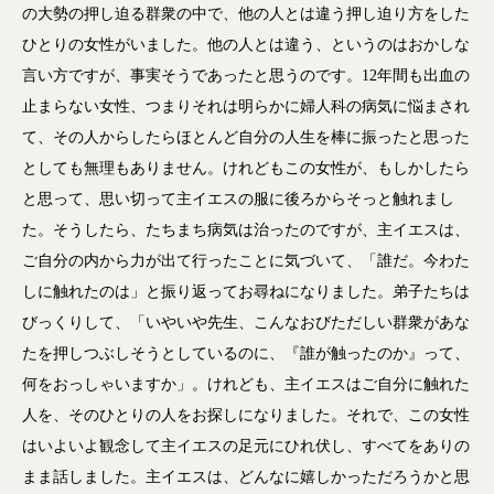
の大勢の押し迫る群衆の中で、他の人とは違う押し迫り方をした
ひとりの女性がいました。他の人とは違う、というのはおかしな
言い方ですが、事実そうであったと思うのです。12年間も出血の
止まらない女性、つまりそれは明らかに婦人科の病気に悩まされ
て、その人からしたらほとんど自分の人生を棒に振ったと思った
としても無理もありません。けれどもこの女性が、もしかしたら
と思って、思い切って主イエスの服に後ろからそっと触れまし
た。そうしたら、たちまち病気は治ったのですが、主イエスは、
ご自分の内から力が出て行ったことに気づいて、「誰だ。今わた
しに触れたのは」と振り返ってお尋ねになりました。弟子たちは
びっくりして、「いやいや先生、こんなおびただしい群衆があな
たを押しつぶしそうとしているのに、『誰が触ったのか』って、
何をおっしゃいますか」。けれども、主イエスはご自分に触れた
人を、そのひとりの人をお探しになりました。それで、この女性
はいよいよ観念して主イエスの足元にひれ伏し、すべてをありの
まま話しました。主イエスは、どんなに嬉しかっただろうかと思