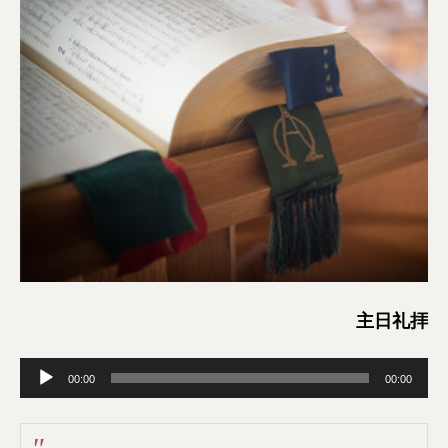
主日礼拝
音
00:00
00:00
声
プ