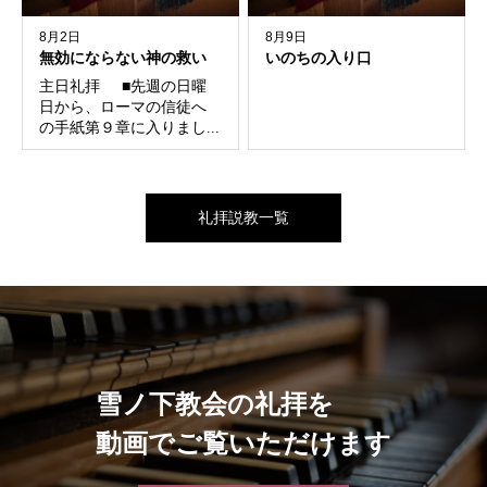
8月2日
8月9日
無効にならない神の救い
いのちの入り口
主日礼拝 ■先週の日曜
日から、ローマの信徒へ
の手紙第９章に入りまし...
礼拝説教一覧
雪ノ下教会の礼拝を
動画でご覧いただけます