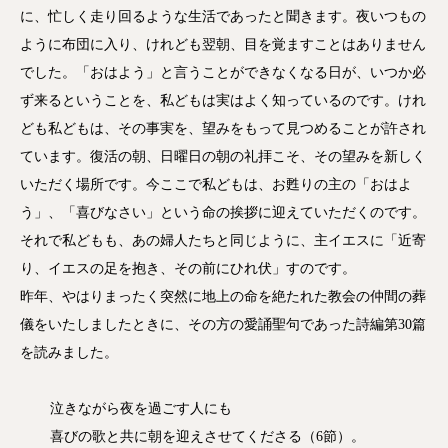
に、忙しく走り回るような生活であったと聞きます。夜いつもの
ように布団に入り、けれども翌朝、目を覚ますことはありません
でした。「おはよう」と言うことができなくなる日が、いつか必
ず来るということを、私どもは実はよく知っているのです。けれ
ども私どもは、その事実を、望みをもって見つめることが許され
ています。復活の朝、日曜日の朝の礼拝こそ、その望みを新しく
いただく場所です。今ここで私どもは、お甦りの主の「おはよ
う」、「喜びなさい」という命の挨拶に迎えていただくのです。
それで私どもも、あの婦人たちと同じように、主イエスに「近寄
り、イエスの足を抱き、その前にひれ伏」すのです。
昨年、やはりまったく突然に地上の命を絶たれた教会の仲間の葬
儀をいたしましたときに、その方の愛誦聖句であった詩編第30篇
を読みました。
泣きながら夜を過ごす人にも
喜びの歌と共に朝を迎えさせてくださる（6節）。