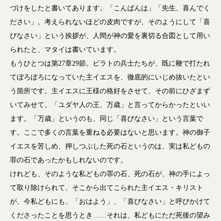
づけをしたと書いてあります。「こんばんは」「先生、喜んでく
ださい」。考えられないほどの皮肉ですが、そのようにして「喜
びなさい」という挨拶が、人間が神の愛を裏切る合図として用い
られたと、マタイは書いています。
もうひとつは第27章29節。ピラトの兵士たちが、既に鞭で打たれ
てぼろぼろになっていた主イエスを、徹底的にいじめ抜いたとい
う箇所です。主イエスに王様の格好をさせて、その前にひざまず
いてみせて、「ユダヤ人の王、万歳」と言ってからかったといい
ます。「万歳」というのも、同じ「喜びなさい」という言葉で
す。ここで多くの言葉を重ねる必要はないと思います。神の御子
イエスを苦しめ、押しつぶした死の石というのは、実は私どもの
罪の石であったかもしれないのです。
けれども、そのような私どもの罪の石、死の石が、神の手によっ
て取り除けられて、そこから出てこられた主イエス・キリスト
が、今私どもにも、「おはよう」、「喜びなさい」と呼びかけて
くださったことを思うとき……それは、私どもにただ死後の望み