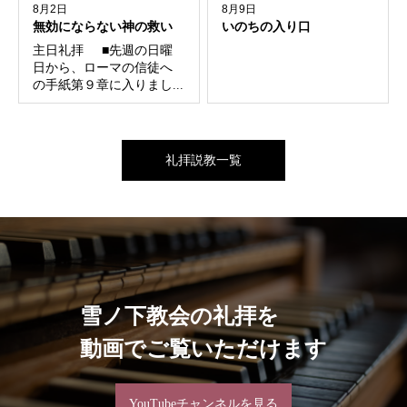
8月2日
8月9日
無効にならない神の救い
いのちの入り口
主日礼拝 ■先週の日曜
日から、ローマの信徒へ
の手紙第９章に入りまし...
礼拝説教一覧
雪ノ下教会の礼拝を
動画でご覧いただけます
YouTubeチャンネルを見る