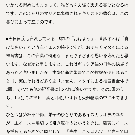
いかなる慰めにもまさって、私どもを力強く支える喜びとなるの
です。このふたりのマリアに象徴されるキリストの教会は、この
喜びによって立つのです。
■今日何度も言及している、9節の「おはよう」、直訳すれば「喜
びなさい」という主イエスの挨拶ですが、おそらくマタイによる
福音書は、この言葉に特別な、またさまざまな思いを込めたと思
います。なぜかと申しますと、これはギリシア語の日常の挨拶で
あったと言いましたが、実際に新約聖書でこの挨拶が使われるこ
とは、実はそれほど多くありません。マタイによる福音書全体で
3回、それでも他の福音書に比べれば多い方です。その3回のう
ち、1回はこの箇所、あと2回はいずれも受難物語の中に出てきま
す。
ひとつは第26章49節。弟子のひとりであるイスカリオテのユダ
が、主イエスを裏切って引き渡そうというときに、確実にイエス
を捕らえるための合図として、「先生、こんばんは」と言って口