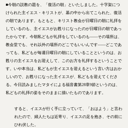
レ
■今朝の説教の題を、「復活の朝」といたしました。十字架につ
ー
けられた主イエス・キリストが、墓の中から出てこられた、復活
ヤ
の朝であります。もともと、キリスト教会が日曜日の朝に礼拝を
ー
しているのも、主イエスがお甦りになったのが日曜日の朝であっ
たからです。今朝私どもが礼拝をしているのも――その場所は、
教会堂でも、それ以外の場所のどこでもいいんです――どこであ
っても、私どもが毎週日曜日の朝にしていることというのは、お
甦りの主イエスをお迎えして、このお方を礼拝するということで
す。いや本当は、私どもが主イエスを迎えるという言い方はおか
しいので、お甦りになった主イエスが、私どもを迎えてくださ
る。今日読みましたマタイによる福音書第28章9節というのは、
私どもの礼拝の姿をそのままに描いたものであります。
すると、イエスが行く手に立っていて、「おはよう」と言わ
れたので、婦人たちは近寄り、イエスの足を抱き、その前に
ひれ伏した。