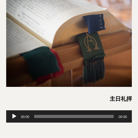
主日礼拝
音
00:00
00:00
声
プ