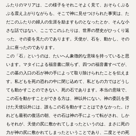
ふたりのマリアは、この様子をそれこそよく見て、おそらくぶる
ぶる震え上がりながらも、そこで神に見せつけられた事実は、た
だこのふたりの婦人の生涯を励ますものとなったとか、そんな小
さな話ではない、ここでこのふたりは、世界の歴史がひっくり返
った、その姿を見たのであります。天使が、石を、動かし、その
上に座ったのであります。
この「石」というのは、たいへん象徴的な意味を持っていると思
います。マタイによる福音書に限らず、四つの福音書すべてが、
この墓の入口の石が神の手によって取り除けられたことを伝えま
す。私どもを死の恐れの中に閉じ込めて、私どもの力ではどうし
ても動かすことのできない、死の石であります。本当の意味で、
この石を動かすことができる方は、神以外にない。神の委託を受
けた天使以外には、誰もこの石を動かすことはできなかった。け
れども最初の復活の朝、その石は神の手によって転がされ、しか
もそれが、天使の尻に敷かれてしまったというのは、まさに死の
力が神の尻に敷かれてしまったということであり、二度とその死