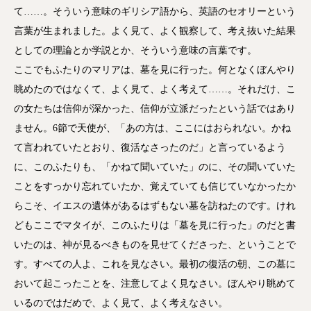
て……。そういう意味のギリシア語から、英語のセオリーという
言葉が生まれました。よく見て、よく観察して、考え抜いた結果
としての理論とか学説とか、そういう意味の言葉です。
ここでもふたりのマリアは、墓を見に行った。何となくぼんやり
眺めたのではなくて、よく見て、よく考えて……。それだけ、こ
の女たちは信仰が深かった、信仰が立派だったという話ではあり
ません。6節で天使が、「あの方は、ここにはおられない。かね
て言われていたとおり、復活なさったのだ」と言っているよう
に、このふたりも、「かねて聞いていた」のに、その聞いていた
ことをすっかり忘れていたか、覚えていても信じていなかったか
らこそ、イエスの遺体があるはずもない墓を訪ねたのです。けれ
どもここでマタイが、このふたりは「墓を見に行った」のだと書
いたのは、神が見るべきものを見せてくださった、ということで
す。すべての人よ、これを見なさい。最初の復活の朝、この墓に
おいて起こったことを、注意してよく見なさい。ぼんやり眺めて
いるのではだめで、よく見て、よく考えなさい。