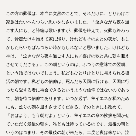
この方の葬儀は、本当に突然のことで、それだけに、とりわけご
家族はたいへんつらい思いをなさいました。「泣きながら夜を過
ごす人にも」と詩編は歌いますが、葬儀を終えて、火葬も終わっ
て、骨壺だけを抱えて家に帰り、けれどもそのあとの夜が、もし
かしたらいちばんつらい時かもしれないと思いました。けれども
神は、「泣きながら夜を過ごす人にも／喜びの歌と共に朝を迎え
させてくださる」。この朝というのは、ふつうの意味での翌朝、
という話ではないでしょう。私どもひとりひとりに与えられる復
活の朝です。私どもの信仰は、死んだら天国に行ける、天国に行
ったら愛する者に再会できるというような信仰ではないのであっ
て、朝を待つ信仰であります。いつか必ず、主イエスが私のため
にも、甦りの朝を迎えさせてくださる。そのときにも改めて、
「おはよう、もう朝だよ」という、主イエスの命の挨拶を聞かせ
ていただく最後の朝を、私どもは待っているのです。最後の朝と
いうのはつまり、その最後の朝が来たら、二度と夜は来ない。泣