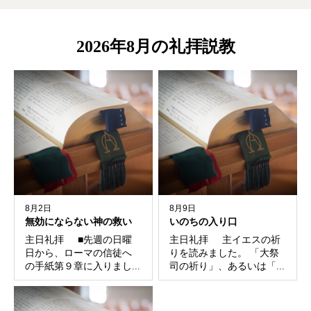
ヤ
ー
2026年8月の礼拝説教
8月2日
8月9日
無効にならない神の救い
いのちの入り口
主日礼拝 ■先週の日曜
主日礼拝 主イエスの祈
日から、ローマの信徒へ
りを読みました。 「大祭
の手紙第９章に入りまし...
司の祈り」、あるいは「...