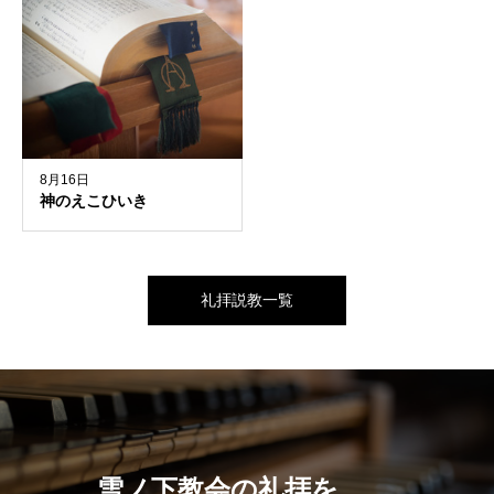
8月16日
神のえこひいき
礼拝説教一覧
雪ノ下教会の礼拝を