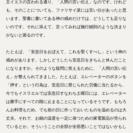
主イエスの言われる通り、「人間の言い伝え」なのです。けれど
も、そのことについても、ファリサイ派には言い分があったと思
います。聖書に書いてある神の戒めだけでは、どうしても足りな
いのです。それに添えて、言ってみれば施行細則のような決まり
がないと困るのです。
たとえば、「安息日をおぼえて、これを聖くすべし」という神の
戒めがあります。しかしどうしたら安息日をきちんと休んだこと
になりますか。そのような疑問に答えるために、「人間の言い伝
え」が整えられてきました。たとえば、エレベーターのボタンを
「押す」という行為は、安息日に禁じられた労働に当たるから、
今でもイスラエルでは安息日すなわち土曜日には、エレベーター
は勝手にすべての階に止まることになっているそうです。もちろ
んお料理もだめ。でも前の日に作っておいたものを温めるのは大
丈夫。それで、お鍋の温度を一定に保つための家電製品が売られ
ているとか。そういうことの全部が全部悪いことではないかもし