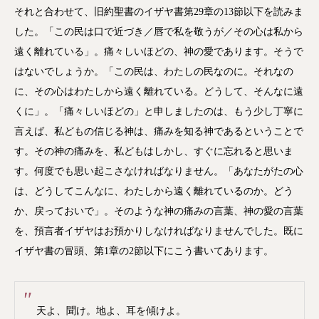
レ
それと合わせて、旧約聖書のイザヤ書第29章の13節以下を読みま
ー
した。「この民は口で近づき／唇で私を敬うが／その心は私から
ヤ
遠く離れている」。痛々しいほどの、神の愛であります。そうで
ー
はないでしょうか。「この民は、わたしの民なのに。それなの
に、その心はわたしから遠く離れている。どうして、そんなに遠
くに」。「痛々しいほどの」と申しましたのは、もう少し丁寧に
言えば、私どもの信じる神は、痛みを知る神であるということで
す。その神の痛みを、私どもはしかし、すぐに忘れると思いま
す。何度でも思い起こさなければなりません。「あなたがたの心
は、どうしてこんなに、わたしから遠く離れているのか。どう
か、戻っておいで」。そのような神の痛みの言葉、神の愛の言葉
を、預言者イザヤはお預かりしなければなりませんでした。既に
イザヤ書の冒頭、第1章の2節以下にこう書いてあります。
天よ、聞け。地よ、耳を傾けよ。