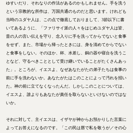
ゆすいだり、それなりの作法があるのかもしれません。手を洗う
という宗教的な所作は、万国共通のものだと思います。けれども
当時のユダヤ人は、この点で徹底しておりまして、3節以下に書
いてあるように、「ファリサイ派の人々をはじめユダヤ人は皆、
昔の人の言い伝えを守り、念入りに手を洗ってからでないと食事
をせず、また、市場から帰ったときには、身を清めてからでない
と食事をしない。そのほか、杯、水差し、銅の器や寝台を洗うこ
となど、守るべきこととして受け継いでいることがたくさんあっ
た」。ところが、イエスよ、なぜあなたがたの弟子たちは食事の
前に手を洗わないか。あなたがたはこのことによって汚れを招い
た。神の前に立てなくなったんだ。しかしこのことについては、
イエスよ、誰よりもあなたが責任を取らないといけないのではな
いか。
それに対して、主イエスは、イザヤが神からお預かりした言葉に
よってお答えになるのです。「この民は唇で私を敬うが／その心