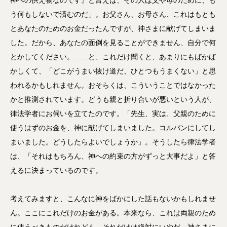
神への供え物なのです』と言えば、その人は父や母のために、も
う何もしないで済むのだ」。お父さん、お母さん、これはもとも
とあなたのためのお金だったんですが、神さまに献げてしまいま
した。だから、あなたの面倒を見ることができません、自分で何
とかしてください。……と、これだけ聞くと、あまりにもばかば
かしくて、「どこがうまい抜け道だ、ひとつもうまくない」と思
われるかもしれません。おそらくは、こういうことではなかった
かと推測されています。どうも親と折り合いが悪いという人が、
律法学者にお伺いを立てたのです。「先生、実は、父親のために
使うはずのお金を、神に献げてしまいました。コルバンにしてし
まいました。どうしたらよいでしょうか」。そうしたら律法学者
は、「それはもちろん、神への約束の方がずっと大事だよ」と答
えるに決まっているのです。
考えてみますと、こんなに神をばかにした話もないかもしれませ
ん。ここにこれだけのお金がある。本来なら、これは両親のため