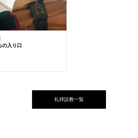
日
ちの入り口
礼拝説教一覧