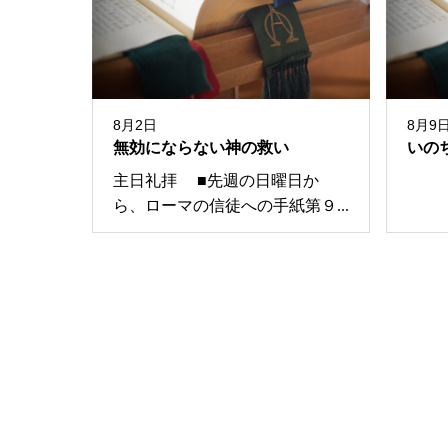
8月2日
8月9
無効にならない神の救い
いの
主日礼拝 ■先週の日曜日か
ら、ローマの信徒への手紙第９...