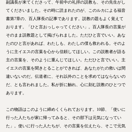
副議長が来てくださって、午前中の礼拝の説教も、その先生がし
てくださいました。その時に読まれたのが、このルカによる福音
書第7章の、百人隊長の記事であります。説教の題もよく覚えて
おります。「ひと言おっしゃってください」。百人隊長の言葉が
そのまま説教題として掲げられました。ただひと言でいい。あな
たのひと言があれば、わたしも、わたしの僕も救われる。そのよ
うに主イエスの言葉を心から信頼してほしい。この説教者が語る
主の言葉を、そのように重んじてほしい。ただひと言でいい。主
イエスの言葉を聞きとることができれば、あなたがたの救いは間
違いないのだ。伝道者に、それ以外のことを求めてはならないの
だ、とも言われました。私が折に触れ、心に刻む説教のひとつで
あります。
この物語はこのように締めくくられております。10節、「使いに
行った人たちが家に帰ってみると、その部下は元気になってい
た」。使いに行った人たちが、その言葉を伝えたら、そこで元気