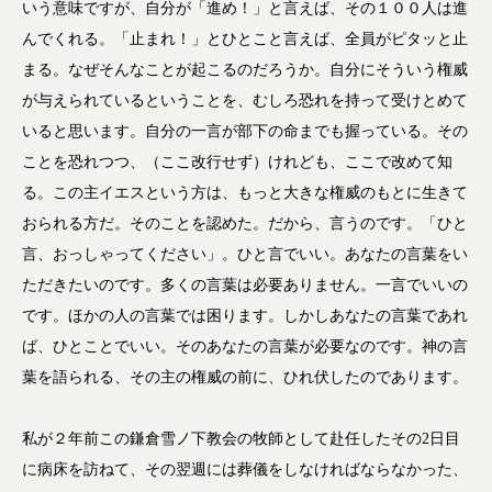
いう意味ですが、自分が「進め！」と言えば、その１００人は進
んでくれる。「止まれ！」とひとこと言えば、全員がピタッと止
まる。なぜそんなことが起こるのだろうか。自分にそういう権威
が与えられているということを、むしろ恐れを持って受けとめて
いると思います。自分の一言が部下の命までも握っている。その
ことを恐れつつ、（ここ改行せず）けれども、ここで改めて知
る。この主イエスという方は、もっと大きな権威のもとに生きて
おられる方だ。そのことを認めた。だから、言うのです。「ひと
言、おっしゃってください」。ひと言でいい。あなたの言葉をい
ただきたいのです。多くの言葉は必要ありません。一言でいいの
です。ほかの人の言葉では困ります。しかしあなたの言葉であれ
ば、ひとことでいい。そのあなたの言葉が必要なのです。神の言
葉を語られる、その主の権威の前に、ひれ伏したのであります。
私が２年前この鎌倉雪ノ下教会の牧師として赴任したその2日目
に病床を訪ねて、その翌週には葬儀をしなければならなかった、