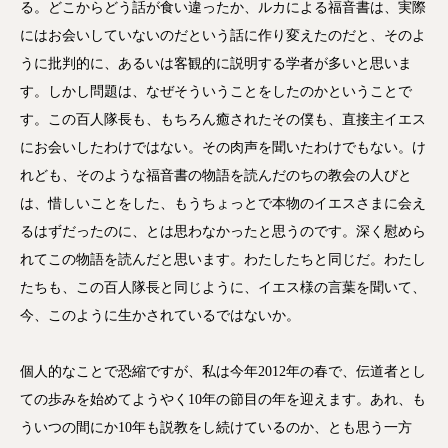
る。どこからどう話が食い違ったか、ルカによる福音書は、実際
にはお会いしていないのだという話に作り変えたのだと、そのよ
うに批判的に、あるいは客観的に説明する学者が多いと思いま
す。しかし問題は、なぜそういうことをしたのかということで
す。この百人隊長も、もちろん癒されたその僕も、直接主イエス
にお会いしたわけではない。その肉声を聞いたわけでもない。け
れども、そのような福音書の物語を読んだのちの教会の人びと
は、惜しいことをした、もうちょっとで本物のイエスさまに会え
るはずだったのに、とは思わなかったと思うのです。深く慰めら
れてこの物語を読んだと思います。わたしたちと同じだ。わたし
たちも、この百人隊長と同じように、イエス様の言葉を聞いて、
今、このように生かされているではないか。
個人的なことで恐縮ですが、私は今年2012年の春で、伝道者とし
ての歩みを始めてようやく10年の節目の年を迎えます。あれ、も
ういつの間にか10年も説教をし続けているのか、とも思う一方