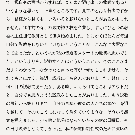
で、私自身の実感からすれば、まだまだ駆け出しの牧師であると
いうような思いが、正直なところです。見てのとおり若者ですか
ら、皆様から見ても、いろいろと頼りないところがあるかもしれ
ません。10年前の春、27歳で神学校を卒業し、すぐにひとつの教
会の主任担任教師として働き始めました。とにかくほとんど毎週
自分で説教をしないといけないということが、こんなに大変なこ
とであったか、というのが私の伝道者スタートの最初の思いでし
た。というよりも、説教するとはどういうことか、そのことがま
だよくわかっていなかったと言った方が正確かもしれません。そ
れでもとにかく、毎週、説教に打ち込んでおりました。赴任して
何回目の説教であったか、ある時、いくら何でもこれはアウトだ
と、自分でも思うような説教をしたことがありました。もう説教
の最初から終わりまで、自分の言葉が教会の人たちの頭の上を通
り越して、その向こうにむなしく消えていくような、そういう感
覚を覚えました。少々暗い気分になっていたその次の日曜日、そ
の日は説教しなくてよかった。私の伝道師就任式のために教区の