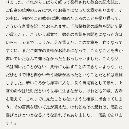
りました。それからしばらく経って発行された教会の記念誌に、
ご自身の信仰の歩みについてお書きになった文章があります。そ
の中に、初めてこの教会に通い始めたころのことを振り返って、
こういう言葉を記しておられます。「加藤牧師の説教を聞いて足
が震えた」。こういう感覚で、教会の言葉をお聞きになった方は
いらっしゃるでしょうか。足が震えた。この文章を、亡くなって
すぐに、まだご健在の奥様がお読みになって、こんなことを夫が
書いていたなんて知らなかったとおっしゃいました。こんな話、
私は聞いたことがない。奥様にも話すことのできないような、た
だひとりで神と向かい合う経験があったということだと私は理解
しました。若いころから海軍に入り、長く自衛官として勤め、上
官の命令は絶対だという世界に生きながら、けれども70歳、古希
を迎えて、これまでに見たこともないような権威に出会ってしま
う。その言葉を聴いて足が震えた。けれどもその恐れは、感謝と
喜びとひとつとなるような恐れでもありました。「感謝でありま
す！」