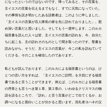
になったというのではないのです。帰ってみると、その言葉を、
主イエスの言葉を伝えるまでもなく、すでに元気になっていた。
その事情を説き明かしたある説教者は、このように申しました。
「主イエスの言葉が百人隊長の家を先に訪れておりました」。慰
め深い言葉だと思いました。そしてもう一度申します。このルカ
福音書を読んだ人々は皆、主イエスの言葉の訪れを、今、自分た
ちに起こる、主の訪れそのものとして聞き取ったのです。聖書を
読みながら、そうだ、主イエスの言葉が、今この私を訪ねていて
くださる。そのことを確信したのであります。
私どもが読んでおります、このルカによる福音書というのは、ひ
とつの言い方をすれば、「主イエスのご訪問」を大切にする福音
書であると言うことができます。例えば、このルカによる福音書
の序章とも言うべき第１章、第２章の、いわゆるクリスマスの物
語を語るところで、「訪れ」と言う言葉がどこで出てくるか、お
調べになると面白いことが分かると思います。洗礼者ヨハネの父