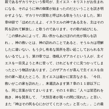
親であるザカリヤという祭司が、主イエス・キリストがお生まれ
になる、そのように神の御業が始まったのだということを説き明
かすような、ザカリヤの賛歌と呼ばれる歌をうたいました。第1
章68節で「ほめたたえよ、イスラエルの神である主を。主はその
民を訪れて解放し」と歌うのであります。その歌の結びにも、
「この憐れみによって、高い所からあけぼのの光が我らを訪
れ」。神の救いとは、神の訪れのことであると、そうルカは理解
したに違いない。もう少し有名な箇所を思い起こしておられる方
もいるでしょう。第19章では、徴税人ザアカイという人が、主イ
エスを一目見ようと木に登って、けれどもすぐに見つかってしま
ったという物語があります。このザアカイが喜んで主イエスを自
分の家へ迎えたところ、主イエスは厳かに宣言なさる。「今日、
救いがこの家を訪れた」。来週読みます第７章の１１節以下に
も、同じ言葉が出てまいります。その１６節に「人々は皆恐れを
抱き、神を賛美して、『大預言者が我々の間に現れた』と言い、
また『神はその民を心にかけてくださった』と言った」。この最