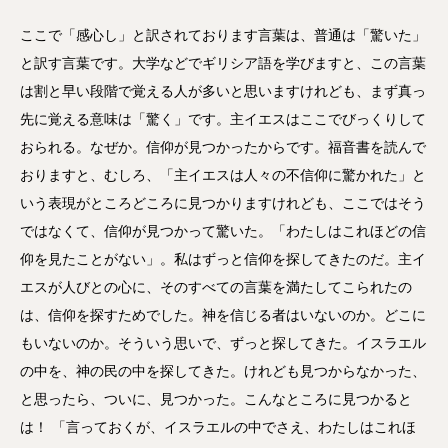
ここで「感心し」と訳されております言葉は、普通は「驚いた」
と訳す言葉です。大学などでギリシア語を学びますと、この言葉
は割と早い段階で覚える人が多いと思いますけれども、まず真っ
先に覚える意味は「驚く」です。主イエスはここでびっくりして
おられる。なぜか。信仰が見つかったからです。福音書を読んで
おりますと、むしろ、「主イエスは人々の不信仰に驚かれた」と
いう表現がところどころに見つかりますけれども、ここではそう
ではなくて、信仰が見つかって驚いた。「わたしはこれほどの信
仰を見たことがない」。私はずっと信仰を探してきたのだ。主イ
エスが人びとの心に、そのすべての言葉を満たしてこられたの
は、信仰を探すためでした。神を信じる者はいないのか。どこに
もいないのか。そういう思いで、ずっと探してきた。イスラエル
の中を、神の民の中を探してきた。けれども見つからなかった、
と思ったら、ついに、見つかった。こんなところに見つかると
は！ 「言っておくが、イスラエルの中でさえ、わたしはこれほ