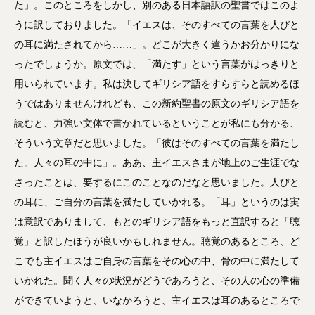
た」。このところをしかし、別のある日本語訳の聖書ではこのよ
うに訳しておりました。「イエスは、そのすべての言葉を人びと
の耳に満たされてから……」。どこが大きく違うかお分かりにな
ったでしょうか。原文では、「満たす」という言葉がはっきりと
用いられています。私は決してギリシア語をすらすらと読めるほ
うではありませんけれども、この新約聖書の原文のギリシア語を
読むと、力強い文体で書かれているということが私にも分かる、
そういう文章だと思いました。「彼はそのすべての言葉を満たし
た。人々の耳の中に」。ああ、主イエスさまが地上のご生涯でな
さったことは、要するにこのことなのだなと思いました。人びと
の耳に、ご自分の言葉を満たしていかれる。「耳」というのは実
は意訳でありまして、もとのギリシア語をもっと直訳すると「聴
覚」と訳したほうが良いかもしれません。聴覚のあるところ、ど
こでも主イエスはご自身の言葉をその心の中、骨の中に満たして
いかれた。聞く人々の状況がどうであろうと、その人の心の準備
ができていようと、いなかろうと、主イエスは耳のあるところで