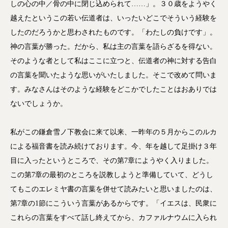
しの心の中／骨の中に閉じ込められて……」。３０歳をようやく
越えたというこの若い伝道者は、いったいどこでそういう経験を
したのだろうかと思わされたものです。「わたしの負けです」。
神の言葉が勝った。だから、私は主の言葉を語らざるを得ない。
そのような者として私はここに立つと、伝道者の神に対する告白
の言葉を聞いたような思いがいたしました。そこで改めて問いま
す。みなさんはそのような経験をどこかでしたことはおありでは
ないでしょうか。
私がこの鎌倉雪ノ下教会に来て以来、一昨年の５月からこのルカ
による福音書を読み続けております。今、年を越して足掛け３年
目に入ったというところで、その第7章にようやく入りました。
この第7章の最初のところを説教しようと準備していて、どうし
てもこのエレミヤ書の言葉を併せて読みたいと思いましたのは、
第7章の1節にこういう言葉があるからです。「イエスは、民衆に
これらの言葉をすべて話し終えてから、カファルナウムに入られ