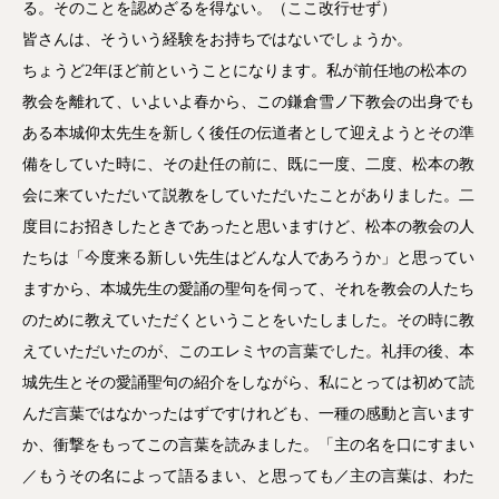
る。そのことを認めざるを得ない。（ここ改行せず）
皆さんは、そういう経験をお持ちではないでしょうか。
ちょうど2年ほど前ということになります。私が前任地の松本の
教会を離れて、いよいよ春から、この鎌倉雪ノ下教会の出身でも
ある本城仰太先生を新しく後任の伝道者として迎えようとその準
備をしていた時に、その赴任の前に、既に一度、二度、松本の教
会に来ていただいて説教をしていただいたことがありました。二
度目にお招きしたときであったと思いますけど、松本の教会の人
たちは「今度来る新しい先生はどんな人であろうか」と思ってい
ますから、本城先生の愛誦の聖句を伺って、それを教会の人たち
のために教えていただくということをいたしました。その時に教
えていただいたのが、このエレミヤの言葉でした。礼拝の後、本
城先生とその愛誦聖句の紹介をしながら、私にとっては初めて読
んだ言葉ではなかったはずですけれども、一種の感動と言います
か、衝撃をもってこの言葉を読みました。「主の名を口にすまい
／もうその名によって語るまい、と思っても／主の言葉は、わた