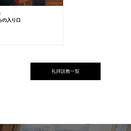
日
ちの入り口
礼拝説教一覧