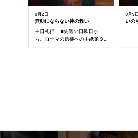
8月2日
8月9
無効にならない神の救い
いの
主日礼拝 ■先週の日曜日か
ら、ローマの信徒への手紙第９...