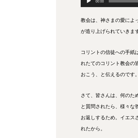
00:00
声
教会は、神さまの愛によ
プ
が造り上げられていきま
レ
ー
コリントの信徒への手紙
ヤ
れたてのコリント教会の
ー
おこう、と伝えるのです
さて、皆さんは、何のた
と質問されたら、様々な
お返しするため。イエス
れたから。