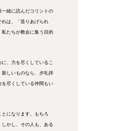
キ
日一緒に読んだコリントの
ー
それは、「造りあげられ
を
、私たちが教会に集う目的
使
っ
て
めに、力を尽くしているこ
く
、新しいものなら、夕礼拝
だ
力を尽くしている仲間もい
さ
い。
ことになります。もちろ
。しかし、その人も、ある