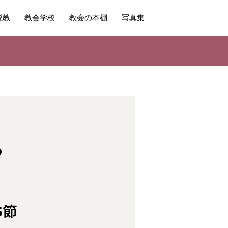
説教
教会学校
教会の本棚
写真集
る
5節