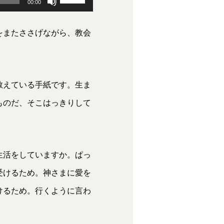
00:00
リ
をまたささげながら、教会
ュ
ー
ム
教えている手紙です。生ま
調
ものだ、そこはっきりして
節
に
は
生活をしていますか。ぱっ
上
受けるため。神さまに愛を
下
けるため。行くように言わ
矢
印