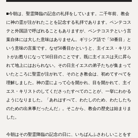
声
プ
■今朝は、聖霊降臨の記念の礼拝をしています。二千年前、教会
レ
に神の霊が注がれたことを記念する礼拝であります。ペンテコス
ー
テと外国語で呼ばれることもありますが、ペンテコステという言
ヤ
葉自体には大した意味はありません。ギリシア語で「50番目」と
ー
いう意味の言葉です。なぜ50番目かというと、主イエス・キリス
トがお甦りになって50日目のことです。既に主イエスは天に昇ら
れて地上にはおられない。その日主イエスの弟子たちが集まって
いたところに聖霊が注がれて、そのとき教会は、初めてすべてを
理解しました。神の霊によって心を開かれ、目を開かれて、主イ
エス・キリストのしてくださったすべてのことが、一挙にわかる
ようになりました。「あれはすべて、わたしのため、わたしたち
のための出来事だったんだ」。そこから、教会の歴史は始まりま
した。
今朝はその聖霊降臨の記念の日に、いちばんふさわしいことをす