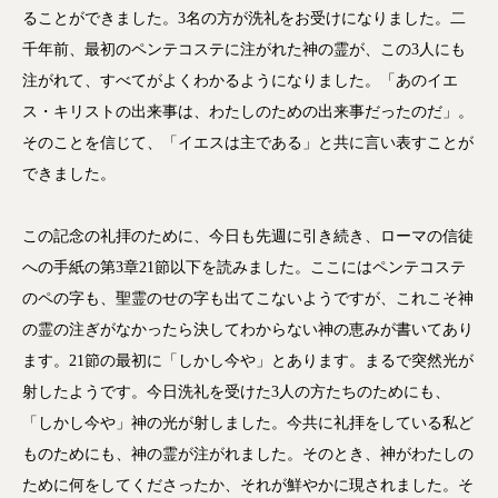
ることができました。3名の方が洗礼をお受けになりました。二
千年前、最初のペンテコステに注がれた神の霊が、この3人にも
注がれて、すべてがよくわかるようになりました。「あのイエ
ス・キリストの出来事は、わたしのための出来事だったのだ」。
そのことを信じて、「イエスは主である」と共に言い表すことが
できました。
この記念の礼拝のために、今日も先週に引き続き、ローマの信徒
への手紙の第3章21節以下を読みました。ここにはペンテコステ
のペの字も、聖霊のせの字も出てこないようですが、これこそ神
の霊の注ぎがなかったら決してわからない神の恵みが書いてあり
ます。21節の最初に「しかし今や」とあります。まるで突然光が
射したようです。今日洗礼を受けた3人の方たちのためにも、
「しかし今や」神の光が射しました。今共に礼拝をしている私ど
ものためにも、神の霊が注がれました。そのとき、神がわたしの
ために何をしてくださったか、それが鮮やかに現されました。そ