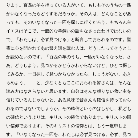
ります。百匹の羊を持っている人がいて、もしもそのうちの一匹
がいなくなったらどうするだろうか。その人は、どんなことがあ
っても、そのいなくなった一匹を探しに行くだろう。もちろん主
イエスはそこで、一般的な羊飼いの話をなさったわけではないの
で、「わたしは、必ず見つける」と断言しておられるのです。聖
霊に心を開かれてあの譬え話を読む人は、どうしたってそうとし
か読めないのです。「百匹の羊のうち、一匹がいなくなった。さ
あ、どうしよう。見つかるかどうかわからないけど、ひとつ探し
てみるか。一日探して見つからなかったら、しょうがない、あき
らめよう」……と、少なくともここにおられる皆さんは、そんな
読み方はなさらないと思います。自分はそんな頼りない救い主を
信じているんじゃないと、ある意味で皆さんも確信を持っておら
れるのではないでしょうか。その確信というのはしかし、私ども
の確信というよりは、キリストの確信であります。キリストの固
い信仰であります。そのキリストの信仰とは、もう一度申しま
す。「いなくなった一匹を、わたしは必ず見つける。必ず、見つ