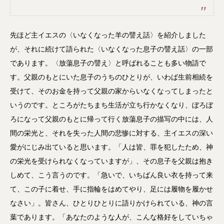
先ほど主イエスの〈いなくなった羊の譬え話〉を紹介しました
が、それに続けて語られた〈いなくなった息子の譬え話〉の一部
であります。〈放蕩息子の譬え〉と呼ばれることも多い物語で
す。父親のもとにいた息子のうちのひとりが、いわば生前相続を
受けて、そのお金を持って父親の家からいなくなってしまったと
いうのです。ところがたちまち生活が立ち行かなくなり、ぼろぼ
ろになって父親のもとに帰って行く放蕩息子の描写の中には、人
間の栄光と、それを失った人間の悲惨に対する、主イエスの深い
愛がにじみ出ていると思います。「人は皆、罪を犯したため、神
の栄光を受けられなくなっていますが」、その息子を父親は抱き
しめて、こう言うのです。「急いで、いちばん良い衣を持って来
て、この子に着せ、手に指輪をはめてやり、足には履物を履かせ
なさい」。皆さん、ひとりひとりに語りかけられている、神の言
葉であります。「あなたのような人が、こんな格好をしていちゃ