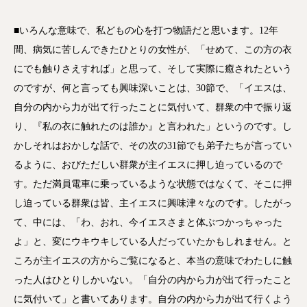
■いろんな意味で、私どもの心を打つ物語だと思います。12年
間、病気に苦しんできたひとりの女性が、「せめて、この方の衣
にでも触りさえすれば」と思って、そして実際に癒されたという
のですが、何と言っても興味深いことは、30節で、「イエスは、
自分の内から力が出て行ったことに気付いて、群衆の中で振り返
り、『私の衣に触れたのは誰か』と言われた」というのです。し
かしそれはおかしな話で、その次の31節でも弟子たちが言ってい
るように、おびただしい群衆が主イエスに押し迫っているので
す。ただ満員電車に乗っているような状態ではなくて、そこに押
し迫っている群衆は皆、主イエスに興味津々なのです。したがっ
て、中には、「わ、おれ、今イエスさまと体ぶつかっちゃった
よ」と、変にウキウキしている人だっていたかもしれません。と
ころが主イエスの方からご覧になると、本当の意味でわたしに触
った人はひとりしかいない。「自分の内から力が出て行ったこと
に気付いて」と書いてあります。自分の内から力が出て行くよう