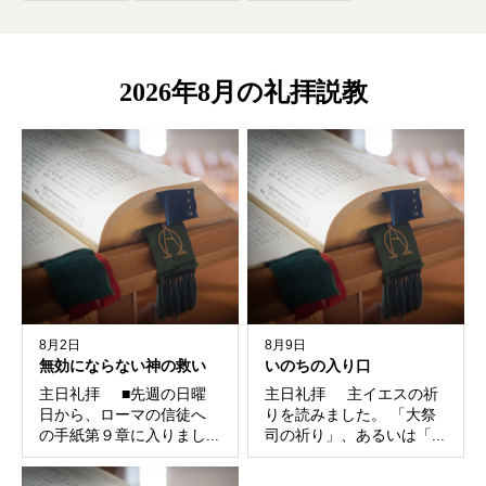
2026年8月の礼拝説教
8月2日
8月9日
無効にならない神の救い
いのちの入り口
主日礼拝 ■先週の日曜
主日礼拝 主イエスの祈
日から、ローマの信徒へ
りを読みました。 「大祭
の手紙第９章に入りまし...
司の祈り」、あるいは「...