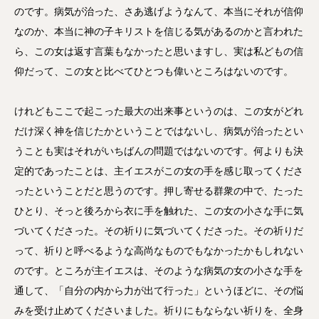
のです。病気が治った、さあ逃げようなんて、本当にそれが信仰
なのか、本当に神の子キリストを信じる気があるのかと言われた
ら、この女は返す言葉もなかったと思いますし、実は私どもの信
仰だって、この女と比べてひとつも偉いところはないのです。
けれどもここで起こった最大の出来事というのは、この女がどれ
だけ深く神を信じたかということではないし、病気が治ったとい
うことも実はそれがいちばんの問題ではないのです。何よりも決
定的であったことは、主イエスがこの女の手を感じ取ってくださ
ったということだと思うのです。押し寄せる群衆の中で、たった
ひとり、そっと後ろから衣に手を触れた、この女の小さな手に気
づいてくださった。その祈りに気づいてくださった。その祈りだ
って、祈りと呼べるような高尚なものでもなかったかもしれない
のです。ところが主イエスは、そのような病気の女の小さな手を
通して、「自分の内から力が出て行った」というほどに、その悩
みを受け止めてくださいました。祈りにもならない祈りを、全身