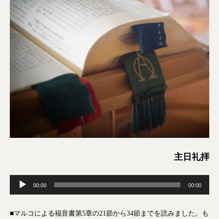
主日礼拝
音
00:00
00:00
声
プ
■マルコによる福音書第5章の21節から34節までを読みました。も