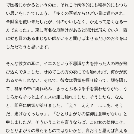
で医者にかかるというのは、それこそ肉体的にも精神的にもつら
い思いをしたでしょう。「多くの医者からひどい目に遭わされ、
全財産を使い果たしたが、何のかいもなく、かえって悪くなる一
方であった」。東に有名な厄除けがあると聞けば飛んでいき、西
に効き目のあるまじない師がいると聞けば出せるだけのお金を出
しただろうと思います。
そんな彼女の耳に、イエスという不思議な力を持った人の噂が飛
び込んできました。せめてこの方の衣にでも触れれば、何かが変
わるかもしれない。それで、彼女は勇気を振り絞って、顔を隠し
て、群衆の中に紛れ込み、きっとぶるぶる手を震わせながら、う
しろからそっと主イエスの服に触れました。そうしたら、なん
と、即座に病気が治りました。「え？ ええ？！……あ、そう
だ、逃げなくっちゃ」。「ひとりよがりの信仰は意味がない」と
申しましたが、そういうことを言うならば、この女の信仰こそ、
ひとりよがりの最たるものではないかと、言おうと思えば言える