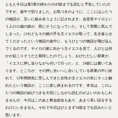
レ
ともと今日は第5章の終わりの43節までを読むと予告していたの
ー
ですが、途中で切りました。お気づきのように、ここにはふたつ
ヤ
の物語が、互いに絡み合うように記されます。会堂長ヤイロとい
ー
う人の12歳の娘が、死にそうになっていた。そして実際に死んで
しまった。けれどもその娘の手を主イエスが取って、生き返らせ
てくださったという物語の途中に、もうひとつの物語が飛び込ん
でくるのです。ヤイロの家に向かう主イエスを見て、人びとは何
かが起こりそうだと期待したのでしょう。おびただしい群衆が、
「イエスに押し迫りながら付いて行った」と、24節には書いてあ
ります。ところが、その押し合いへし合いしている群衆の中に紛
れて、12年間病気に苦しんできた女性が主イエスの衣にそっと触
れたという物語が、ここに差し挟まれるのです。本当は、このふ
たつの物語の結びつきを大切にしながら読むのがよいのかもしれ
ませんが、今日はこのあと教会総会もあり、あまり長い話をする
わけにいきません。それで今日はひとまず34節までを読みたいと
思います。