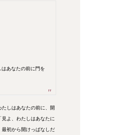
キ
ー
を
使
っ
て
しはあなたの前に門を
く
だ
さ
い。
わたしはあなたの前に、開
「見よ、わたしはあなたに
、最初から開けっぱなしだ