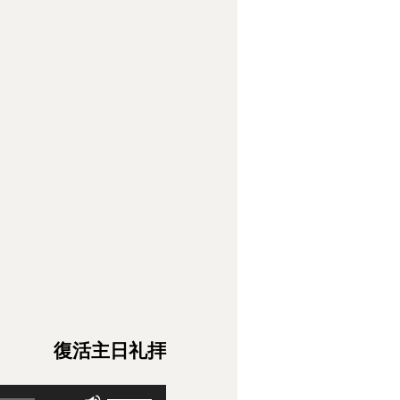
復活主日礼拝
ボ