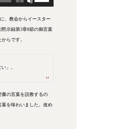
00:00
リ
員に、教会からイースター
ュ
黙示録第3章8節の御言葉
ー
たからです。
ム
調
節
ない」。
に
は
上
聖書の言葉を説教するの
下
言葉を味わいました。改め
矢
印