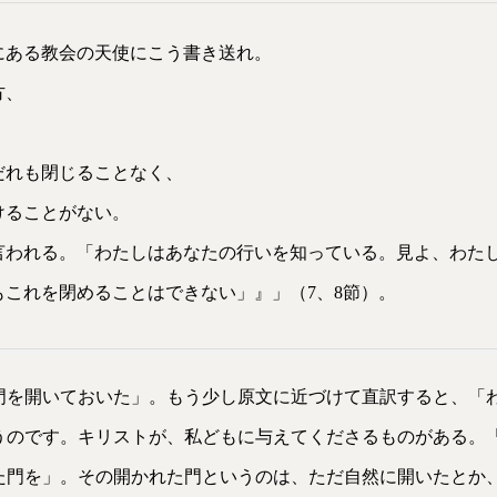
にある教会の天使にこう書き送れ。
方、
、
だれも閉じることなく、
けることがない。
言われる。「わたしはあなたの行いを知っている。見よ、わた
もこれを閉めることはできない」』」（7、8節）。
門を開いておいた」。もう少し原文に近づけて直訳すると、「
うのです。キリストが、私どもに与えてくださるものがある。
た門を」。その開かれた門というのは、ただ自然に開いたとか