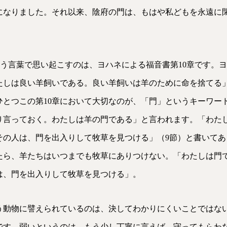
になりました。それ以来、陰府の門は、もはや私どもを永遠に
う言葉で思い起こすのは、ヨハネによる福音書第10章です。ヨ
たしは良い羊飼いである。良い羊飼いは羊のために命を捨てる」
とつこの第10章において大切なのが、「門」というキーワード
り言っておく。わたしは羊の門である」と言われます。「わた
その人は、門を出入りして牧草を見つける」（9節）と書いてあ
たら、羊たちはいつまでも牧草にありつけない。「わたしは門
は、門を出入りして牧草を見つける」。
う動物に譬えられているのは、決してわかりにくいことではな
です。弱いというのは、もう少し丁寧に言えば、守ってもらわ