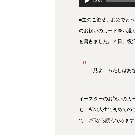
00:00
声
■主のご復活、おめでと
プ
のお祝いのカードをお送
レ
を書きました。本日、復
ー
ヤ
ー
「見よ、わたしはあ
イースターのお祝いのカ
も、私の人生で初めての
て、7節から読んでみます