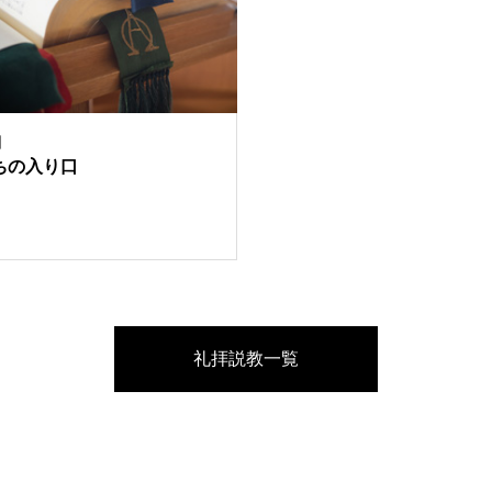
日
ちの入り口
礼拝説教一覧