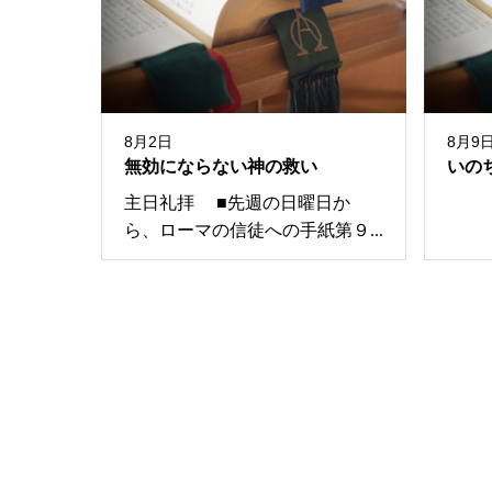
8月2日
8月9
無効にならない神の救い
いの
主日礼拝 ■先週の日曜日か
ら、ローマの信徒への手紙第９...