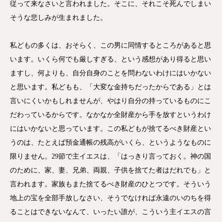
従って来なさいと言われました。そこに、それこそ死んでしまい
そうな悲しみが生まれました。
私どもの多くは、おそらく、この男に同情するところがあると思
います。いくら何でも厳しすぎる、という感想があり得ると思い
ますし、何よりも、自分自身のことを問わないわけにはいかない
と思います。私どもも、「大変な金持ちだったからである」とは
言いにくいかもしれませんが、やはり自分の持っているものにこ
だわっているからです。なかなか全財産から手を放すというわけ
にはいかないと思っています。この私どもが捨てるべき財産とい
うのは、たとえば預金通帳の残高がいくら、というようなものに
限りません。29節で主イエスは、「はっきり言っておく。神の国
のために、家、妻、兄弟、両親、子供を捨てた者はだれでも」と
言われます。家族もまた捨てるべき財産のひとつです。そういう
地上の宝を全部手放しなさい、そうでなければ永遠のいのちを得
ることはできないなんて、いったい誰が、こういう主イエスの言