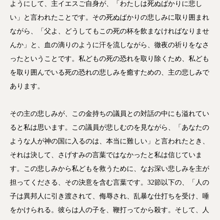
ようにして、主イエスご自身が、「わたしは死ぬばかりに悲し
い」と言われたことです。その死ぬばかりの悲しみに取り囲まれ
ながら、「父よ、どうしてもこの死の杯を飲まなければなりませ
んか」と、血の滴りのように汗を流しながら、徹夜の祈りをなさ
ったということです。私どもの死の恐れを取り除くため、私ども
を取り囲んでいる死の恐れの悲しみを癒すための、主の悲しみで
あります。
その主の悲しみが、この金持ちの議員との対話の中にも溢れてい
ると私は思います。この議員が悲しむのを見ながら、「あなたの
ような人が神の国に入るのは、本当に難しい」と言われたとき、
それは決して、さげすみの言葉ではなかったと私は信じていま
す。この悲しみから私どもを救うために、なお深い悲しみを主が
担ってくださる、その決意を含む言葉です。32節以下の、「人の
子は異邦人に引き渡されて、侮辱され、乱暴な仕打ちを受け、唾
をかけられる。彼らは人の子を、鞭打ってから殺す。そして、人