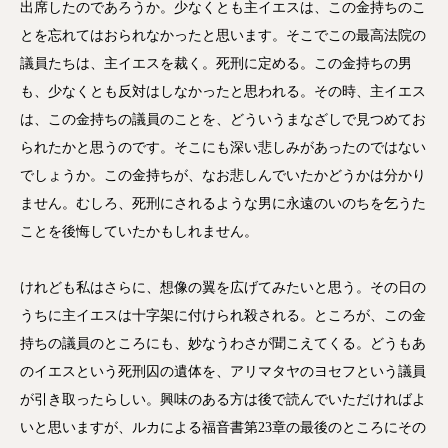
出席したのであろうか。少なくとも主イエスは、この金持ちのこ
とを忘れてはおられなかったと思います。そこでこの最高法院の
議員たちは、主イエスを裁く。死刑に定める。この金持ちの男
も、少なくとも反対はしなかったと思われる。その時、主イエス
は、この金持ちの議員のことを、どういうまなざしで見つめてお
られたかと思うのです。そこにも深い悲しみがあったのではない
でしょうか。この金持ちが、なお悲しんでいたかどうかは分かり
ません。むしろ、死刑にされるような男に永遠のいのちを乞うた
ことを後悔していたかもしれません。
けれども私はさらに、想像の翼を広げてみたいと思う。その日の
うちに主イエスは十字架に付けられ殺される。ところが、この金
持ちの議員のところにも、妙なうわさが聞こえてくる。どうもあ
のイエスという死刑囚の遺体を、アリマタヤのヨセフという議員
が引き取ったらしい。興味のある方は後で読んでいただければよ
いと思いますが、ルカによる福音書第23章の最後のところにその