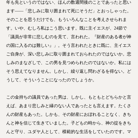
年も先というのではない、ほんの数週間後のことであったと思い
ます――「悲しみに取り囲まれて死にそうだ」とおっしゃった。
そのことを思うだけでも、もういろんなことを考えさせられま
す。いや、むしろ私はこう思います。既に主イエスが、24節で
「議員が非常に悲しむのを見て、言われた。『財産のある者が神
の国に入るのは難しい』」。そう言われたときに既に、主イエス
ご自身が、深い悲しみに取り囲まれておられたのではないか。悲
しみのまなざしで、この男を見つめられたのではないか。私には
そう思えてなりません。しかし、繰り返し問わざるを得ない。ど
うして、そういうことになったのでしょうか。
この金持ちの議員であった男は、しかし、もともとどちらかと言
えば、あまり悲しみと縁のない人であったとも言えます。たくさ
んの財産もあった。しかも、その財産におぼれることなく、きち
んと神を信じて生きていました。子どもの時から、神の掟をきち
んと守り、ユダヤ人として、模範的な生活をしていたのです。マ