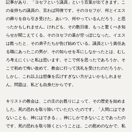
記事があり、「ヨセフという議員」という言葉が出てきます。こ
の金持ちの議員の、言わば同僚です。そのヨセフが、何とイエス
の葬りを自ら引き受けた。あいつ、何やっているんだろう、と思
ったかもしれません。けれども、その数日後、もっと驚くべき知
らせが聞こえてくる。そのヨセフの墓が空っぽになった。イエス
は甦ったと、その弟子たちが告げ始めている。議員という責任あ
る職にあったこの男が、その知らせを耳にしなかったとは、むし
ろ考えにくいと私は思います。そこで何を思ったであろうか。そ
こで初めて悔い改めて、教会に行って洗礼を受けたのだろうか。
しかし、これ以上は想像を広げすぎない方がよいかもしれませ
ん。問題は、私ども自身だからです。
キリストの教会は、この主のお甦りによって、その歴史を始めま
した。死の恐れを取り除いていただいたのです。「人間にはでき
ないことも、神にはできる」。神にしかできないことであったの
です、死の恐れを取り除くということは。この慰めのなかで、私