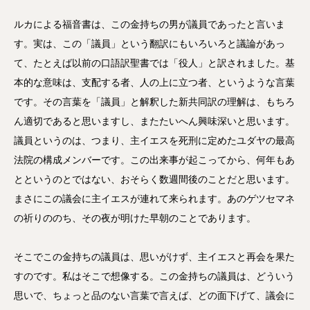
ルカによる福音書は、この金持ちの男が議員であったと言いま
す。実は、この「議員」という翻訳にもいろいろと議論があっ
て、たとえば以前の口語訳聖書では「役人」と訳されました。基
本的な意味は、支配する者、人の上に立つ者、というような言葉
です。その言葉を「議員」と解釈した新共同訳の理解は、もちろ
ん適切であると思いますし、またたいへん興味深いと思います。
議員というのは、つまり、主イエスを死刑に定めたユダヤの最高
法院の構成メンバーです。この出来事が起こってから、何年もあ
とというのとではない、おそらく数週間後のことだと思います。
まさにこの議会に主イエスが連れて来られます。あのゲツセマネ
の祈りののち、その夜が明けた早朝のことであります。
そこでこの金持ちの議員は、思いがけず、主イエスと再会を果た
すのです。私はそこで想像する。この金持ちの議員は、どういう
思いで、ちょっと品のない言葉で言えば、どの面下げて、議会に