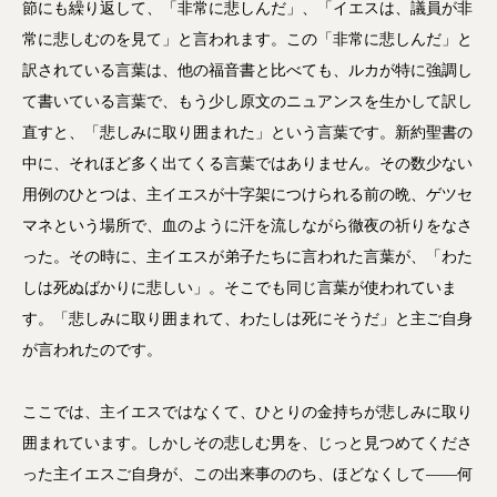
節にも繰り返して、「非常に悲しんだ」、「イエスは、議員が非
常に悲しむのを見て」と言われます。この「非常に悲しんだ」と
訳されている言葉は、他の福音書と比べても、ルカが特に強調し
て書いている言葉で、もう少し原文のニュアンスを生かして訳し
直すと、「悲しみに取り囲まれた」という言葉です。新約聖書の
中に、それほど多く出てくる言葉ではありません。その数少ない
用例のひとつは、主イエスが十字架につけられる前の晩、ゲツセ
マネという場所で、血のように汗を流しながら徹夜の祈りをなさ
った。その時に、主イエスが弟子たちに言われた言葉が、「わた
しは死ぬばかりに悲しい」。そこでも同じ言葉が使われていま
す。「悲しみに取り囲まれて、わたしは死にそうだ」と主ご自身
が言われたのです。
ここでは、主イエスではなくて、ひとりの金持ちが悲しみに取り
囲まれています。しかしその悲しむ男を、じっと見つめてくださ
った主イエスご自身が、この出来事ののち、ほどなくして――何