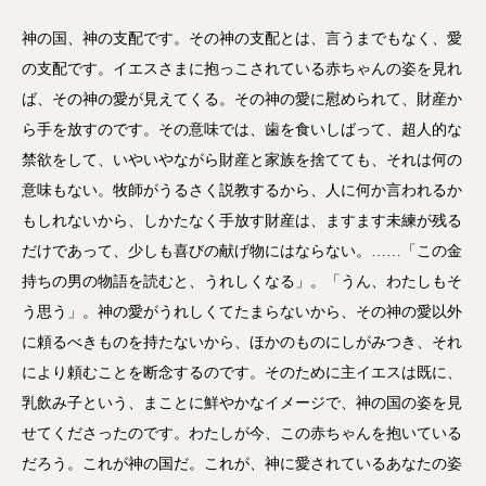
神の国、神の支配です。その神の支配とは、言うまでもなく、愛
の支配です。イエスさまに抱っこされている赤ちゃんの姿を見れ
ば、その神の愛が見えてくる。その神の愛に慰められて、財産か
ら手を放すのです。その意味では、歯を食いしばって、超人的な
禁欲をして、いやいやながら財産と家族を捨てても、それは何の
意味もない。牧師がうるさく説教するから、人に何か言われるか
もしれないから、しかたなく手放す財産は、ますます未練が残る
だけであって、少しも喜びの献げ物にはならない。……「この金
持ちの男の物語を読むと、うれしくなる」。「うん、わたしもそ
う思う」。神の愛がうれしくてたまらないから、その神の愛以外
に頼るべきものを持たないから、ほかのものにしがみつき、それ
により頼むことを断念するのです。そのために主イエスは既に、
乳飲み子という、まことに鮮やかなイメージで、神の国の姿を見
せてくださったのです。わたしが今、この赤ちゃんを抱いている
だろう。これが神の国だ。これが、神に愛されているあなたの姿