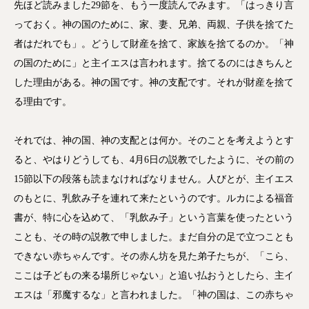
先ほど読みました29節を、もう一度読んでみます。「はっきり言
っておく。神の国のために、家、妻、兄弟、両親、子供を捨てた
者はだれでも」。どうして財産を捨て、家族を捨てるのか。「神
の国のために」と主イエスは言われます。捨てるのにはきちんと
した理由がある。神の国です。神の支配です。それが財産を捨て
る理由です。
それでは、神の国、神の支配とは何か。そのことを考えようとす
ると、やはりどうしても、4月6日の説教でしたように、その前の
15節以下の段落も読まなければなりません。人びとが、主イエス
のもとに、乳飲み子を連れて来たというのです。ルカによる福音
書が、特に心を込めて、「乳飲み子」という言葉を使ったという
ことも、その時の説教で申しました。まだ自分の足で立つことも
できない赤ちゃんです。その赤ん坊を見た弟子たちが、「こら、
ここは子どもの来る場所じゃない」と追い払おうとしたら、主イ
エスは「邪魔するな」と言われました。「神の国は、この赤ちゃ