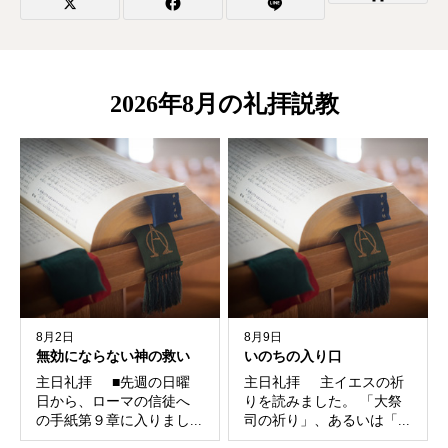
2026年8月の礼拝説教
8月2日
8月9日
無効にならない神の救い
いのちの入り口
主日礼拝 ■先週の日曜
主日礼拝 主イエスの祈
日から、ローマの信徒へ
りを読みました。 「大祭
の手紙第９章に入りまし...
司の祈り」、あるいは「...