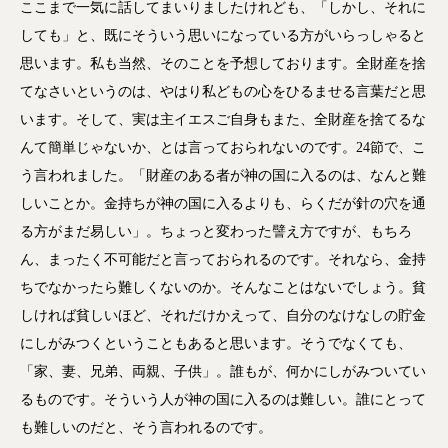
ここまで一気に話してまいりましたけれども、「しかし、それに
しても」と、既にそういう思いになっている方がいらっしゃると
思います。私も当然、そのことを予想しております。全財産を捨
てなさいというのは、やはり私どもの心をひるませる言葉だと思
います。そして、実は主イエスご自身もまた、全財産を捨てるな
んて簡単じゃないか、とは言っておられないのです。24節で、こ
う言われました。「財産のある者が神の国に入るのは、なんと難
しいことか。金持ちが神の国に入るよりも、らくだが針の穴を通
る方がまだ易しい」。ちょっと変わった譬え方ですが、もちろ
ん、まったく不可能だと言っておられるのです。それなら、金持
ちでなかったら難しくないのか。そんなことはないでしょう。貧
しければ貧しいほど、それだけかえって、自分のなけなしの貯金
にしがみつくということもあると思います。そうでなくても、
「家、妻、兄弟、両親、子供」。誰もが、何かにしがみついてい
るものです。そういう人が神の国に入るのは難しい。誰にとって
も難しいのだと、そう言われるのです。