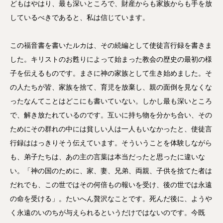
どもはやはり、最も深いところで、財産からも家族からも手を放
しているべきであると、私は信じています。
この福音書を書いたルカは、その続編として使徒言行録を書きま
した。キリストのお甦りによって始まった教会の歴史の最初の様
子を伝えるものです。まさに神の家族として生き始めました。そ
の人たちが皆、家族を捨て、育児を放棄し、親の面倒を見なくな
ったなんてことはどこにも書いていない。しかし最も深いところ
で、解き放たれているのです。互いに持ち物を分かち合い、その
ためにその群れの中には貧しい人は一人もいなかったと、使徒言
行録ははっきりそう伝えています。そういうことを体験しながら
も、弟子たちは、あの主の言葉は本当だったと思ったに違いな
い。「神の国のために、家、妻、兄弟、両親、子供を捨てた者は
だれでも、この世ではその何倍もの報いを受け、後の世では永遠
の命を受ける」。たいへん贅沢なことです。死んだ後に、ようや
く永遠のいのちが与えられるというだけではないのです。今既