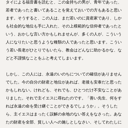
タイによる福音書を読むと、この金持ちの男が、青年であった、
若者であったと書いてあることを覚えておいでの方もあると思い
ます。そうすると、この人は、まだ若いのに資産家であり、しか
も社会的な地位も手に入れた、その上模範的な信仰者であったと
いう、おかしな言い方かもしれませんが、多くの人が、こういう
人になりたいと思うような種類の人であったと思います。こうい
う若い長老がひとりでもいたら、教会はどんなに助かるかな、な
どと不謹慎なことをふと考えてしまいます。
しかし、この人には、永遠のいのちについての確信がありません
でした。今の自分の財産と地位があれば、老後も安泰だと思った
かもしれない。けれども、それでも、ひとつだけ不安なことがあ
りました。それで主イエスに尋ねたのです。「善い先生、何をす
れば永遠の命を受け継ぐことができるでしょうか」。そうした
ら、主イエスはまったく誤解の余地のない答えをなさった。あな
たの財産を全部、貧しい人への施しとしなさい、そしてわたしに