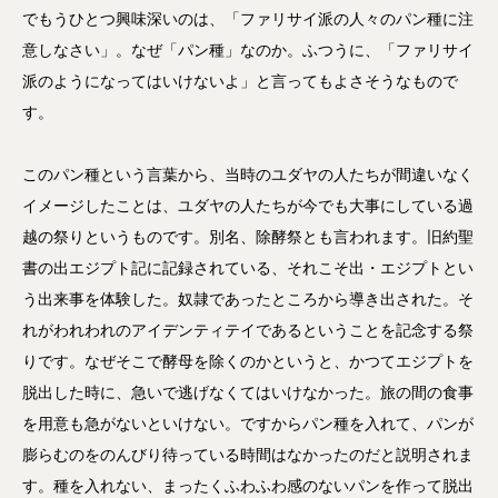
でもうひとつ興味深いのは、「ファリサイ派の人々のパン種に注
意しなさい」。なぜ「パン種」なのか。ふつうに、「ファリサイ
派のようになってはいけないよ」と言ってもよさそうなもので
す。
このパン種という言葉から、当時のユダヤの人たちが間違いなく
イメージしたことは、ユダヤの人たちが今でも大事にしている過
越の祭りというものです。別名、除酵祭とも言われます。旧約聖
書の出エジプト記に記録されている、それこそ出・エジプトとい
う出来事を体験した。奴隷であったところから導き出された。そ
れがわれわれのアイデンティテイであるということを記念する祭
りです。なぜそこで酵母を除くのかというと、かつてエジプトを
脱出した時に、急いで逃げなくてはいけなかった。旅の間の食事
を用意も急がないといけない。ですからパン種を入れて、パンが
膨らむのをのんびり待っている時間はなかったのだと説明されま
す。種を入れない、まったくふわふわ感のないパンを作って脱出