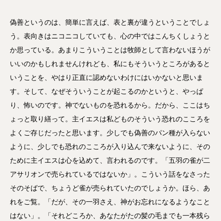
偽善というのは、簡単に言えば、表と裏が違うということでしょ
う。表向きはニコニコしていても、心の中ではこんちくしょうと
か思っている。あまりこういうことは牧師として言わないほうが
いいのかもしれませんけれども、私にもそういうところがあると
いうことを、やはり正直に認めないわけにはいかないと思いま
す。そして、なぜそういうことが起こるのかというと、やっぱ
り、怖いのです。神でないものを恐れるから。だから、ここはち
ょっと取り繕って。主イエスは私どものそういう恐れのこころを
よくご存じだったと思います。少しでも偽善のパン種が入らない
ように、少しでも恐れのこころが入り込んで来ないように、その
ために主イエスは心を込めて、言われるのです。「五羽の雀が二
アサリオンで売られているではないか」。こういう話をなさった
そのそばで、ちょうど雀が売られていたのでしょうか。ほら、あ
れをご覧。「だが、その一羽さえ、神がお忘れになるようなこと
はない」。「それどころか、あなたがたの髪の毛までも一本残ら