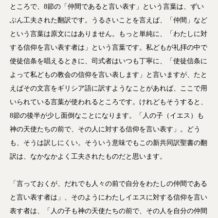
ところで、8節の「仲間であると言い表す」という言葉は、ずい
ぶん工夫された翻訳です。うるさいことを言えば、「仲間」など
という言葉は原文にはありません。もっと単純に、「わたしに対
する信仰を言い表す者は」という言葉です。私どもが礼拝の中で
使徒信条を唱えるときに、司式者はいつも丁寧に、「使徒信条に
よって私どもの教会の信仰を言い表します」と言いますが、たと
えばその文言をギリシア語に訳すようなことがあれば、ここで用
いられている言葉が使われるところです。けれどもそうすると、
8節の後半が少し面倒なことになります。「人の子（イエス）も
神の天使たちの前で、その人に対する信仰を言い表す」。どう
も、そうは訳しにくい。そういう意味でもこの新共同訳聖書の翻
訳は、なかなかよく工夫されたものだと思います。
「言っておくが、だれでも人々の前で自分をわたしの仲間である
と言い表す者は」、そのようにわたしイエスに対する信仰を言い
表す者は、「人の子も神の天使たちの前で、その人を自分の仲間