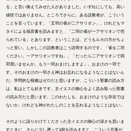
る」と言い換えてみせた人がありました。いずれにしても、高い
値段ではありません。ところでさらに、ある説教者が、こういう
ことを言っています。「五羽の雀が二アサリオン」。けれどもマ
タイによる福音書を読みますと、「二羽の雀が一アサリオンで売
られている」とあります。ということは、どうもルカの方がちょ
っと安い。しかしこの説教者はこう説明するのです。「雀を二羽
ください。一アサリオンですね」。「だったら二アサリオンで四
羽買いませんか。もう一羽おまけしますよ」。おまけの一羽で
す。そのおまけの一羽さえ神はお忘れになるようなことはないん
だ。学問的な根拠はゼロだと思いますが、こういう聖書の読み方
は、私はとても好きです。主イエスの御心をよく読み取った聖書
の読み方だと思います。このわたしも、おまけのような存在では
ないか。けれども神がわたしのことを忘れるようなことはない。
そのように語りかけてくださった主イエスの御心の深さを思いま
すときに、さらに少し遡って4節を読みますと、こういう言葉が