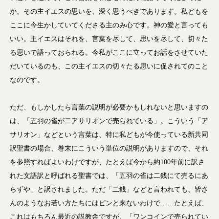
か。その主イエスの思いを、深く思うべきであります。私どもを
ここに今生かしていてくださる主のみ心です。神の愛と言っても
いい。主イエスはそれを、言葉を尽して、思いを尽して、切々た
る思いで語っておられる。今私がここに立ってお話をさせていた
だいているのも、この主イエスの切々たる思いに促されてのこと
なのです。
ただ、もしかしたら言葉の説明が必要かもしれないと思いますの
は、「五羽の雀が二アサリオンで売られている」。こういう「ア
サリオン」などという言葉は、特に私どもが今使っている新共同
訳聖書の場合、巻末にこういう単位の説明がありますので、それ
を参照すればよいわけですが、たとえば今から約100年前に訳さ
れた文語訳と呼ばれる聖書では、「五羽の雀は二銭にて売るにあ
らずや」と訳されました。ただ「二銭」などと言われても、皆さ
んのようなお若い方たちにはピンと来ないわけで……たとえば、
これはもちろん最近の説教舎ですが、「ワンコインで売られてい