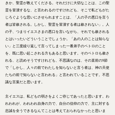
きか、聖霊が教えてくださる。それだけに大切なことは、この聖
霊を冒瀆するな、と言われるのですけれども、そこで私どもがた
じろぐような思いにさせられますことは、「人の子の悪口を言う
者は皆赦される。しかし、聖霊を冒瀆する者は赦されない」。人
の子、つまりイエスさまの悪口を言いながら、それでも赦される
とはいったいどういうことでしょうか。「あの人のことは知らな
い」と三度繰り返して言ってしまった一番弟子のペトロのこと
を、既に思い起こされる方もあると思います。そのペトロも赦さ
れる、と読めそうですけれども、不思議なのは、その直前の9節
で「しかし、人々の前でわたしを知らないと言う者は、神の天使
たちの前で知らないと言われる」と言われていることです。不思
議な言葉だと思います。
主イエスは、私どもの弱さをよくご存じであったと思います。わ
れわれが、われわれ自身の力で、自分の信仰の力で、主に対する
忠誠を全うできるなんてことは考えておられなかったと思いま