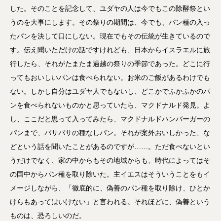
した。そのことを記念して、ユダヤの人は今でもこの除酵祭とい
うのを大事にします。その祭りの期間は、今でも、パン種の入っ
たパンを決して口にしない。現在でもその伝統が生きているので
す。伝え聞いただけの話ですけれども、日本からイスラエルに旅
行したら、それがたまたま過越の祭りの季節であった。どこに行
ってもおいしいパンは食べられない。お米のご飯があるわけでも
ない。しかし自分はユダヤ人でもないし、どこかでふかふかのパ
ンを食べられないものかと思っていたら、マクドナルド発見。よ
し、ここだと思って入ってみたら、マクドナルドハンバーガーの
パンまで、パサパサの種なしパン。それが案外おいしかった、な
どという話を聞いたことがあるのですが……。ただ食べないとい
うだけでなく、家の中からもその地域からも、時代によってはそ
の国中からパン種を取り除いた。主イエスはそういうことをもイ
メージしながら、「徹底的に、偽善のパン種を取り除け、ひとか
けらもあってはいけない」と言われる。それほどに、偽善という
ものは、恐ろしいのだ。