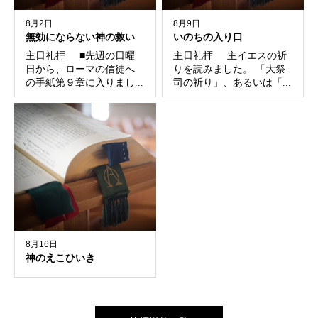
8月2日
8月9日
無効にならない神の救い
いのちの入り口
主日礼拝 ■先週の日曜
主日礼拝 主イエスの祈
日から、ローマの信徒へ
りを読みました。 「大祭
の手紙第９章に入りまし...
司の祈り」、あるいは「...
8月16日
神のえこひいき