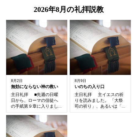
ー
2026年8月の礼拝説教
8月2日
8月9日
無効にならない神の救い
いのちの入り口
主日礼拝 ■先週の日曜
主日礼拝 主イエスの祈
日から、ローマの信徒へ
りを読みました。 「大祭
の手紙第９章に入りまし...
司の祈り」、あるいは「...