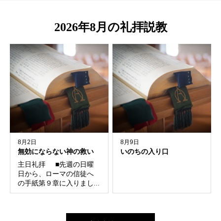
2026年8月の礼拝説教
8月2日
8月9日
無効にならない神の救い
いのちの入り口
主日礼拝 ■先週の日曜
日から、ローマの信徒へ
の手紙第９章に入りまし...